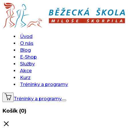
Úvod
O nás
Blog
E-Shop
Služby
Akce
Kurz
Tréninky a programy
Tréninky a programy
Košík (0)