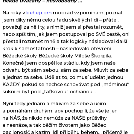
někde uvázaný – nesvobodný …
Na roky v
behej.com
moc rád vzpomínám, poznal
jsem díky němu celou řadu skvělých lidí – přátel,
považuji za ně i ty, s nimiž jsem si přestal rozumět,
nebo spíš tím, jak jsem postupoval po SVÉ cestě, oni
přestali rozumět mně a tak logicky následoval další
krok k samostatnosti – následovalo otevření
Běžecké školy. Běžecké školy Miloše Škorpila.
Konečně jsem dospěl ke stádiu, kdy jsem našel
odvahu být sám sebou, sám za sebe. Mluvit za sebe
a jednat za sebe. Udělat to, co musí udělat jednou
KAŽDÝ, pokud se nechce schovávat pod „máminou“
sukni či být pod „taťkovou“ ochranou…
Nyní tedy jednám a mluvím za sebe a učím
a pomáhám druhým, aby pochopili, že vše je jen
na NÁS, že nikdo nemůže za NAŠE průšvihy
a nesnáze, a tak běžím životem jako Běžec
bacilonosič a kazím lidi při běhu během… přičemž je