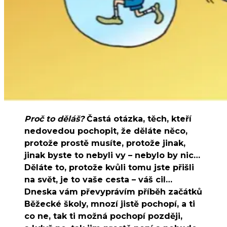
Proč to děláš?
Častá otázka, těch, kteří
nedovedou pochopit, že děláte něco,
protože prostě musíte, protože jinak,
jinak byste to nebyli vy – nebylo by nic…
Děláte to, protože kvůli tomu jste přišli
na svět, je to vaše cesta – váš cil…
Dneska vám převyprávím příběh začátků
Běžecké školy, mnozí jistě pochopí, a ti
co ne, tak ti možná pochopí později,