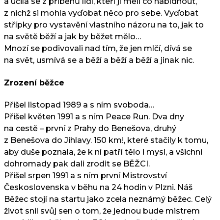
a učila se z příběhů lidí, kteří jí měli co nabídnout,
z nichž si mohla vyďobat něco pro sebe. Vyďobat
střípky pro vystavění vlastního názoru na to, jak to
na světě běží a jak by běžet mělo…
Mnozí se podivovali nad tím, že jen mlčí, dívá se
na svět, usmívá se a běží a běží a běží a jinak nic.
Zrození běžce
Přišel listopad 1989 a s ním svoboda…
Přišel květen 1991 a s ním Peace Run. Dva dny
na cestě – první z Prahy do Benešova, druhý
z Benešova do Jihlavy. 150 km!, které stačily k tomu,
aby duše poznala, že k ní patří tělo i mysl, a všichni
dohromady pak dali zrodit se BĚŽCI.
Přišel srpen 1991 a s ním první Mistrovství
Československa v běhu na 24 hodin v Plzni. Náš
Běžec stojí na startu jako zcela neznámý běžec. Celý
život snil svůj sen o tom, že jednou bude mistrem