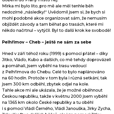
Mirka mi bylo líto, pro mě ale měl tenhle běh
nedozírné „následky!“ Uvědomil jsem si, že bych si
mohl podobné akce organizovat sám, že nemusím
objíždět závody a tam běhat po trasách, které mi
někdo načrtnul – vytýčil. Byl to další krok ke svobodě!
Pelhřimov – Cheb – ještě ne sám za sebe
Hned v září téhož roku (1999) s pomocí přátel – díky
Jitko, Vláďo, Kubo a dalších, co mě tehdy doprovázeli
a pomáhali, jsem vyběhl na trasu vedoucí
z Pelhřimova do Chebu. Celé to bylo naplánováno
na 60 hodin. Protože v tom byla i různá setkání, tak
jsem 300 km odběhl, zbytek odjel na kole.
Tahle akce mi ale ukázala, že je možné oběhnout
Českou republiku, takže v květnu 2000 jsem vyběhl
na 1365 km okolo České republiky a tu oběhl
i s pomocí Vládi Černého, Vládi Janouška, Jirky Zycha,