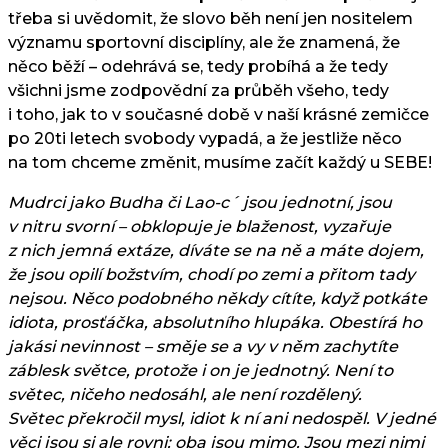
třeba si uvědomit, že slovo běh není jen nositelem
významu sportovní disciplíny, ale že znamená, že
něco běží – odehrává se, tedy probíhá a že tedy
všichni jsme zodpovědní za průběh všeho, tedy
i toho, jak to v současné době v naší krásné zemičce
po 20ti letech svobody vypadá, a že jestliže něco
na tom chceme změnit, musíme začít každý u SEBE!
Mudrci jako Budha či Lao-c´ jsou jednotní, jsou
v nitru svorní – obklopuje je blaženost, vyzařuje
z nich jemná extáze, díváte se na ně a máte dojem,
že jsou opilí božstvím, chodí po zemi a přitom tady
nejsou. Něco podobného někdy cítíte, když potkáte
idiota, prosťáčka, absolutního hlupáka. Obestírá ho
jakási nevinnost – směje se a vy v něm zachytíte
záblesk světce, protože i on je jednotný. Není to
světec, ničeho nedosáhl, ale není rozdělený.
Světec překročil mysl, idiot k ní ani nedospěl. V jedné
věci jsou si ale rovni: oba jsou mimo. Jsou mezi nimi