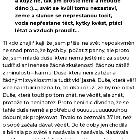
a když ne, tak jim prostě není a nebude
dáno :)…, svět se kvůli tomu nezastaví,
země a slunce se nepřestanou točit,
voda nepřestane téct, kytky kvést, ptáci
létat a vzduch proudit…
Ti kdo znají říkají, že jsem přišel na svět neposkvrněn,
ne snad proto, že bych byl počat z panny, ale proto,
že jsem mladá duše, která nemá ještě nic za sebou,
tudíž si ani nenese žádné zkušenosti, žádnou zátěž
z minulosti – karmu. Duše, která není zatížena
žádnými zvyklostmi a tudíž vidí jasně. Duše, která věří
více na intuici než na to, co říkají druzí, že by mělo být.
Duše, která touží po tom znát, ne vědět, ale znát,
protože to není totéž. Proto není nic divného, že se
tahle duše neměla potřebu dlouuuuuuuuuuuuhou
dobu nijak projevovat. Trvalo to bezmála 37 let, než
o sobě začala dávat vědět. Do té doby jen chodila
a běhala po světě a nasávala a nasávala. Nasávala