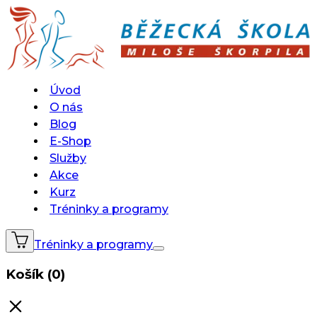
Úvod
O nás
Blog
E-Shop
Služby
Akce
Kurz
Tréninky a programy
Tréninky a programy
Košík (0)