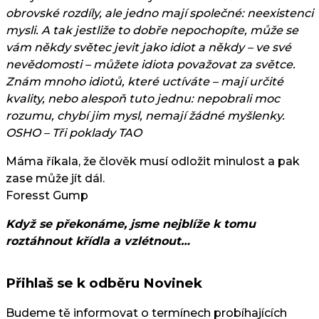
obrovské rozdíly, ale jedno mají společné: neexistenci
mysli. A tak jestliže to dobře nepochopíte, může se
vám někdy světec jevit jako idiot a někdy – ve své
nevědomosti – můžete idiota považovat za světce.
Znám mnoho idiotů, které uctíváte – mají určité
kvality, nebo alespoň tuto jednu: nepobrali moc
rozumu, chybí jim mysl, nemají žádné myšlenky.
OSHO – Tři poklady TAO
Máma říkala, že člověk musí odložit minulost a pak
zase může jít dál.
Foresst Gump
Když se překonáme, jsme nejblíže k tomu
roztáhnout křídla a vzlétnout…
Přihlaš se k odběru Novinek
Budeme tě informovat o termínech probíhajících