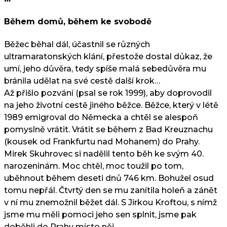
Během domů, během ke svobodě
Běžec běhal dál, účastnil se různých
ultramaratonských klání, přestože dostal důkaz, že
umí, jeho důvěra, tedy spíše malá sebedůvěra mu
bránila udělat na své cestě další krok…
Až přišlo pozvání (psal se rok 1999), aby doprovodil
na jeho životní cestě jiného běžce. Běžce, který v létě
1989 emigroval do Německa a chtěl se alespoň
pomyslně vrátit. Vrátit se během z Bad Kreuznachu
(kousek od Frankfurtu nad Mohanem) do Prahy.
Mirek Skuhrovec si nadělil tento běh ke svým 40.
narozeninám. Moc chtěl, moc toužil po tom,
uběhnout během deseti dnů 746 km. Bohužel osud
tomu nepřál. Čtvrtý den se mu zanítila holeň a zánět
v ní mu znemožnil běžet dál. S Jirkou Kroftou, s nímž
jsme mu měli pomoci jeho sen splnit, jsme pak
doběhli do Prahy místo něj.