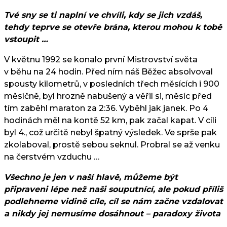
Tvé sny se ti naplní ve chvíli, kdy se jich vzdáš,
tehdy teprve se otevře brána, kterou mohou k tobě
vstoupit …
V květnu 1992 se konalo první Mistrovství světa
v běhu na 24 hodin. Před ním náš Běžec absolvoval
spousty kilometrů, v posledních třech měsících i 900
měsíčně, byl hrozně nabušený a věřil si, měsíc před
tím zaběhl maraton za 2:36. Vyběhl jak janek. Po 4
hodinách měl na kontě 52 km, pak začal kapat. V cíli
byl 4., což určitě nebyl špatný výsledek. Ve sprše pak
zkolaboval, prostě sebou seknul. Probral se až venku
na čerstvém vzduchu …
Všechno je jen v naší hlavě, můžeme být
připraveni lépe než naši souputnící, ale pokud příliš
podlehneme vidině cíle, cíl se nám začne vzdalovat
a nikdy jej nemusíme dosáhnout – paradoxy života
…