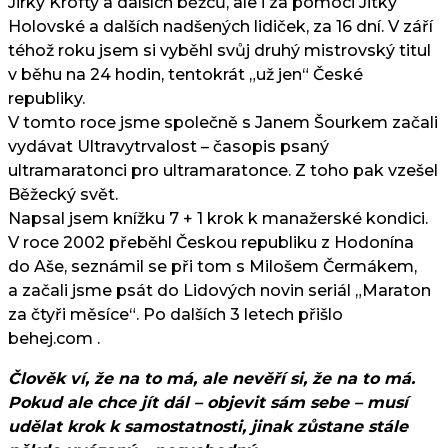
Jirky Krofty a dalších běžců, ale i za pomoci Jitky
Holovské a dalších nadšených lidiček, za 16 dní. V září
téhož roku jsem si vyběhl svůj druhý mistrovský titul
v běhu na 24 hodin, tentokrát „už jen“ České
republiky.
V tomto roce jsme společně s Janem Šourkem začali
vydávat Ultravytrvalost – časopis psaný
ultramaratonci pro ultramaratonce. Z toho pak vzešel
Běžecký svět.
Napsal jsem knížku 7 + 1 krok k manažerské kondici.
V roce 2002 přeběhl Českou republiku z Hodonína
do Aše, seznámil se při tom s Milošem Čermákem,
a začali jsme psát do Lidových novin seriál „Maraton
za čtyři měsíce“. Po dalších 3 letech přišlo
behej.com .
Člověk ví, že na to má, ale nevěří si, že na to má.
Pokud ale chce jít dál – objevit sám sebe – musí
udělat krok k samostatnosti, jinak zůstane stále