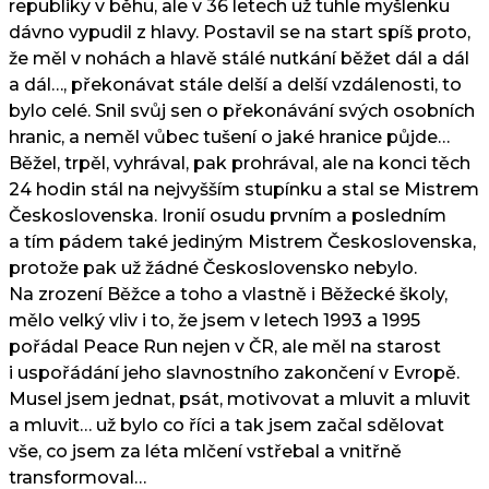
republiky v běhu, ale v 36 letech už tuhle myšlenku
dávno vypudil z hlavy. Postavil se na start spíš proto,
že měl v nohách a hlavě stálé nutkání běžet dál a dál
a dál…, překonávat stále delší a delší vzdálenosti, to
bylo celé. Snil svůj sen o překonávání svých osobních
hranic, a neměl vůbec tušení o jaké hranice půjde…
Běžel, trpěl, vyhrával, pak prohrával, ale na konci těch
24 hodin stál na nejvyšším stupínku a stal se Mistrem
Československa. Ironií osudu prvním a posledním
a tím pádem také jediným Mistrem Československa,
protože pak už žádné Československo nebylo.
Na zrození Běžce a toho a vlastně i Běžecké školy,
mělo velký vliv i to, že jsem v letech 1993 a 1995
pořádal Peace Run nejen v ČR, ale měl na starost
i uspořádání jeho slavnostního zakončení v Evropě.
Musel jsem jednat, psát, motivovat a mluvit a mluvit
a mluvit… už bylo co říci a tak jsem začal sdělovat
vše, co jsem za léta mlčení vstřebal a vnitřně
transformoval…