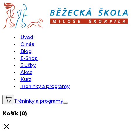
Úvod
O nás
Blog
E-Shop
Služby
Akce
Kurz
Tréninky a programy
Tréninky a programy
Košík (0)