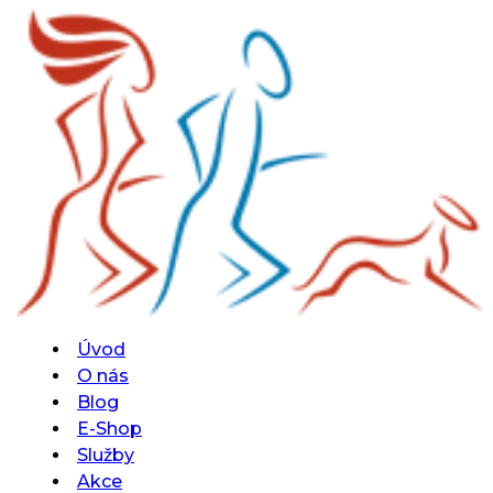
Úvod
O nás
Blog
E-Shop
Služby
Akce