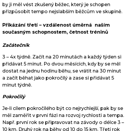
by ji měl vést zkušený běžec, který je schopen
přizpůsobit tempo nejslabším běžcům ve skupině.
Přikázání třetí – vzdálenost úměrná naším
současným schopnostem, četnost tréninů
Začátečník
3 – 4x týdně. Začít na 20 minutách a každý týden si
přidávat 5 minut. Po dvou měsících, kdy by se měl
dostat na jednu hodinu běhu, se vrátit na 30 minut
a začít běhat jako pokročilý a zase si přidávat 5
minut týdně.
Pokročilý
Je-li cílem pokročilého být co nejrychlejší, pak by se
měl zaměřit v první fázi na rozvoj rychlosti a tempa.
Např. první rok se připravovat na závody o délce 3 –
10 km. Druhý rok na běhy od 10 do 15 km. Třetí rok