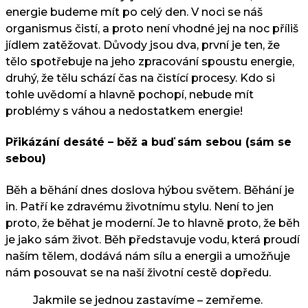
energie budeme mít po celý den. V noci se náš
organismus čistí, a proto není vhodné jej na noc příliš
jídlem zatěžovat. Důvody jsou dva, první je ten, že
tělo spotřebuje na jeho zpracování spoustu energie,
druhý, že tělu schází čas na čistící procesy. Kdo si
tohle uvědomí a hlavně pochopí, nebude mít
problémy s váhou a nedostatkem energie!
Přikázání desáté – běž a buď sám sebou (sám se
sebou)
Běh a běhání dnes doslova hýbou světem. Běhání je
in. Patří ke zdravému životnímu stylu. Není to jen
proto, že běhat je moderní. Je to hlavně proto, že běh
je jako sám život. Běh představuje vodu, která proudí
naším tělem, dodává nám sílu a energii a umožňuje
nám posouvat se na naší životní cestě dopředu.
Jakmile se jednou zastavíme – zemřeme.