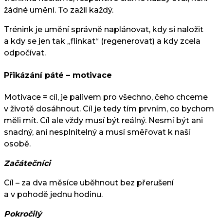
žádné umění. To zažil každý.
Trénink je umění správně naplánovat, kdy si naložit
a kdy se jen tak „flinkat“ (regenerovat) a kdy zcela
odpočívat.
Přikázání páté – motivace
Motivace = cíl, je palivem pro všechno, čeho chceme
v životě dosáhnout. Cíl je tedy tím prvním, co bychom
měli mít. Cíl ale vždy musí být reálný. Nesmí být ani
snadný, ani nesplnitelný a musí směřovat k naší
osobě.
Začátečníci
Cíl – za dva měsíce uběhnout bez přerušení
a v pohodě jednu hodinu.
Pokročilý