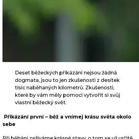
Deset běžeckých přikázání nejsou žádná
dogmata, jsou to jen zkušenosti z desítek
tisíc naběhaných kilometrů. Zkušenosti,
které by vám měly pomoci vytvořit si svůj
vlastní běžecký svět.
Přikázání první – běž a vnímej krásu světa okolo
sebe
Při běhání zažíváme krásné stavy, o tom se už určitě