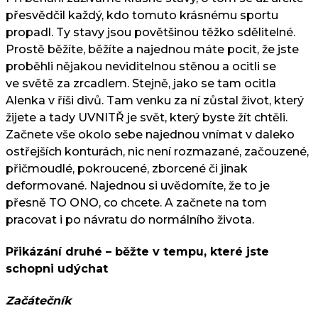
přesvědčil každý, kdo tomuto krásnému sportu
propadl. Ty stavy jsou povětšinou těžko sdělitelné.
Prostě běžíte, běžíte a najednou máte pocit, že jste
proběhli nějakou neviditelnou stěnou a ocitli se
ve světě za zrcadlem. Stejně, jako se tam ocitla
Alenka v říši divů. Tam venku za ní zůstal život, který
žijete a tady UVNITŘ je svět, který byste žít chtěli.
Začnete vše okolo sebe najednou vnímat v daleko
ostřejších konturách, nic není rozmazané, začouzené,
přičmoudlé, pokroucené, zborcené či jinak
deformované. Najednou si uvědomíte, že to je
přesně TO ONO, co chcete. A začnete na tom
pracovat i po návratu do normálního života.
Přikázání druhé – běžte v tempu, které jste
schopni udýchat
Začátečník