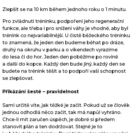
Zlepšit se na 10 km během jednoho roku o 1 minutu.
Pro zvládnutí tréninku, podpoření jeho regenerační
funkce, ale třeba i pro snížení váhy je vhodné, aby byl
trénink co nejvariabilnější. U čistě běžeckého tréninku
to znamená, že jeden den budeme běhat po dráze,
druhý na okruhu v parku a o víkendech vyrazíme
do lesa či do hor. Jeden den poběžíme po rovině
a další do kopce. Každý den bude jiný, každý den se
budete na trénink těšit a to podpoří vaši schopnost
se zlepšovat.
Přikázání šesté – pravidelnost
Sami určitě víte, jak těžké je začít. Pokud už se člověk
jednou odhodlá něco začít, tak má napůl vyhráno.
Chce-li mít zaručen úspěch, je dobré si předem
stanovit plán a ten dodržovat. Stejné je to