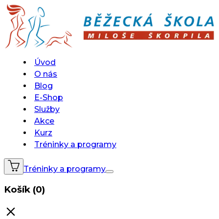
Úvod
O nás
Blog
E-Shop
Služby
Akce
Kurz
Tréninky a programy
Tréninky a programy
Košík (0)