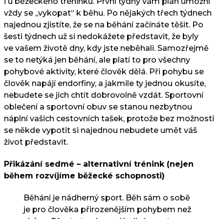
i u běžeckého tréninku. První týdny vám plán umožní
vždy se „vykopat“ k běhu. Po nějakých třech týdnech
najednou zjistíte, že se na běhání začínáte těšit. Po
šesti týdnech už si nedokážete představit, že byly
ve vašem životě dny, kdy jste neběhali. Samozřejmě
se to netýká jen běhání, ale platí to pro všechny
pohybové aktivity, které člověk dělá. Při pohybu se
člověk napájí endorfiny, a jakmile ty jednou okusíte,
nebudete se jich chtít dobrovolně vzdát. Sportovní
oblečení a sportovní obuv se stanou nezbytnou
náplní vašich cestovních tašek, protože bez možnosti
se někde vypotit si najednou nebudete umět váš
život představit.
Přikázání sedmé – alternativní trénink (nejen
během rozvíjíme běžecké schopnosti)
Běhání je nádherný sport. Běh sám o sobě
je pro člověka přirozenějším pohybem než