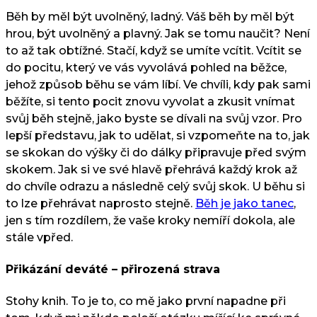
Běh by měl být uvolněný, ladný. Váš běh by měl být
hrou, být uvolněný a plavný. Jak se tomu naučit? Není
to až tak obtížné. Stačí, když se umíte vcítit. Vcítit se
do pocitu, který ve vás vyvolává pohled na běžce,
jehož způsob běhu se vám líbí. Ve chvíli, kdy pak sami
běžíte, si tento pocit znovu vyvolat a zkusit vnímat
svůj běh stejně, jako byste se dívali na svůj vzor. Pro
lepší představu, jak to udělat, si vzpomeňte na to, jak
se skokan do výšky či do dálky připravuje před svým
skokem. Jak si ve své hlavě přehrává každý krok až
do chvíle odrazu a následně celý svůj skok. U běhu si
to lze přehrávat naprosto stejně.
Běh je jako tanec
,
jen s tím rozdílem, že vaše kroky nemíří dokola, ale
stále vpřed.
Přikázání deváté – přirozená strava
Stohy knih. To je to, co mě jako první napadne při