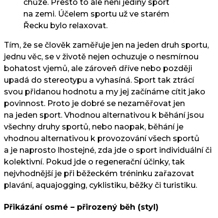
chůze. Přesto to ale není jediný sport
na zemi. Účelem sportu už ve starém
Řecku bylo relaxovat.
Tím, že se člověk zaměřuje jen na jeden druh sportu,
jednu věc, se v životě nejen ochuzuje o nesmírnou
bohatost vjemů, ale zároveň dříve nebo později
upadá do stereotypu a vyhasíná. Sport tak ztrácí
svou přidanou hodnotu a my jej začínáme cítit jako
povinnost. Proto je dobré se nezaměřovat jen
na jeden sport. Vhodnou alternativou k běhání jsou
všechny druhy sportů, nebo naopak, běhání je
vhodnou alternativou k provozování všech sportů
a je naprosto lhostejné, zda jde o sport individuální či
kolektivní. Pokud jde o regenerační účinky, tak
nejvhodnější je při běžeckém tréninku zařazovat
plavání, aquajogging, cyklistiku, běžky či turistiku.
Přikázání osmé – přirozený běh (styl)