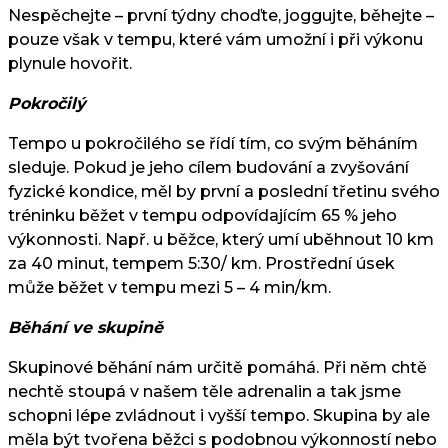
Nespěchejte – první týdny choďte, joggujte, běhejte –
pouze však v tempu, které vám umožní i při výkonu
plynule hovořit.
Pokročilý
Tempo u pokročilého se řídí tím, co svým běháním
sleduje. Pokud je jeho cílem budování a zvyšování
fyzické kondice, měl by první a poslední třetinu svého
tréninku běžet v tempu odpovídajícím 65 % jeho
výkonnosti. Např. u běžce, který umí uběhnout 10 km
za 40 minut, tempem 5:30/ km. Prostřední úsek
může běžet v tempu mezi 5 – 4 min/km.
Běhání ve skupině
Skupinové běhání nám určitě pomáhá. Při něm chtě
nechtě stoupá v našem těle adrenalin a tak jsme
schopni lépe zvládnout i vyšší tempo. Skupina by ale
měla být tvořena běžci s podobnou výkonností nebo