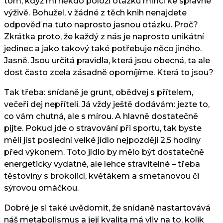
tom, když mi někdo položí otázku mířící ke správné
výživě. Bohužel, v žádné z těch knih nenajdete
odpověď na tuto naprosto jasnou otázku. Proč?
Zkrátka proto, že každý z nás je naprosto unikátní
jedinec a jako takový také potřebuje něco jiného.
Jasně. Jsou určitá pravidla, která jsou obecná, ta ale
dost často zcela zásadně opomíjíme. Která to jsou?
Tak třeba: snídaně je grunt, obědvej s přítelem,
večeři dej nepříteli. Já vždy ještě dodávám: jezte to,
co vám chutná, ale s mírou. A hlavně dostatečně
pijte. Pokud jde o stravování při sportu, tak byste
měli jíst poslední velké jídlo nejpozději 2,5 hodiny
před výkonem. Toto jídlo by mělo být dostatečně
energeticky vydatné, ale lehce stravitelné – třeba
těstoviny s brokolicí, květákem a smetanovou či
sýrovou omáčkou.
Dobré je si také uvědomit, že snídaně nastartovává
náš metabolismus a její kvalita má vliv na to, kolik