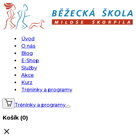
Úvod
O nás
Blog
E-Shop
Služby
Akce
Kurz
Tréninky a programy
Tréninky a programy
Košík (0)