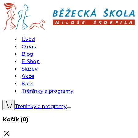
Úvod
O nás
Blog
E-Shop
Služby
Akce
Kurz
Tréninky a programy
Tréninky a programy
Košík (0)