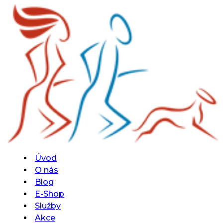
Úvod
O nás
Blog
E-Shop
Služby
Akce