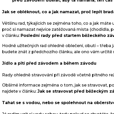
před závodem udělat, aby ta námaha, ten čas kt
Jak se obléknout, co a jak namazat, proč lepit bra
Většinu rad, týkajících se zejména toho, co a jak máte
proč si namazat nejvíce zatěžovaná místa (chodidla, p
v článku:
Poslední rady před startem
běžeckého zá
Hodně užitečných rad ohledně oblečení, obutí – třeba j
budete znát z předchozího článku, ale ono vám určitě n
Jídlo a pití před závodem a během závodu
Rady ohledně stravování při závodě včetně pitného re
Obšírné informace zejména o tom, jak se stravovat, 
najdete v článku:
Jak se stravovat před běžeckým 
Tahat se s vodou, nebo se spolehnout na občerst