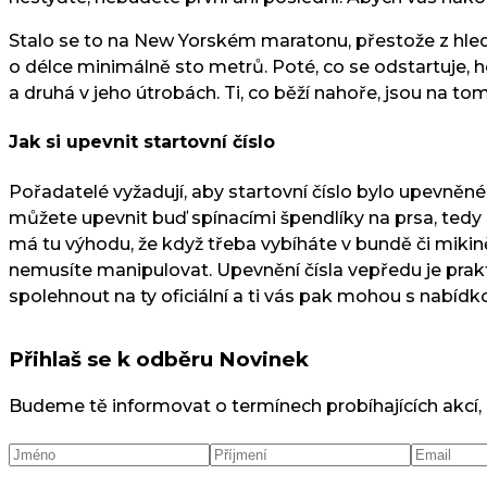
Stalo se to na New Yorském maratonu, přestože z hled
o délce minimálně sto metrů. Poté, co se odstartuje, 
a druhá v jeho útrobách. Ti, co běží nahoře, jsou na tom 
Jak si upevnit startovní číslo
Pořadatelé vyžadují, aby startovní číslo bylo upevněné 
můžete upevnit buď spínacími špendlíky na prsa, tedy ra
má tu výhodu, že když třeba vybíháte v bundě či miki
nemusíte manipulovat. Upevnění čísla vepředu je prakti
spolehnout na ty oficiální a ti vás pak mohou s nabídkou
Přihlaš se k odběru Novinek
Budeme tě informovat o termínech probíhajících akcí,