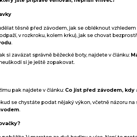
erý jste přípravě věnovali, nepřišli vniveč?
davky
 udělat těsně před závodem, jak se obléknout vzhledem k
odpaží, v rozkroku, kolem krku), jak se chovat bezpros
vodu
.
ak si zavázat správně běžecké boty, najdete v článku:
Ma
euškodí si je ještě zopakovat.
žimu pak najdete v článku:
Co jíst před závodem, kdy a
pokud se chystáte podat nějaký výkon, včetně názoru n
závodem
.
vovačky?