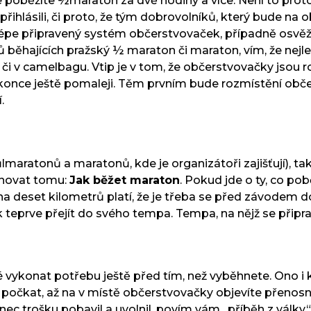
že poběžíte ½maraton za dvě hodiny a více. Není to prot
u přihlásili, či proto, že tým dobrovolníků, který bude
belépe připravený systém občerstvovaček, případně osvěž
 běhajících pražský ½ maraton či maraton, vím, že nejlep
či v camelbagu. Vtip je v tom, že občerstvovačky jsou ro
konce ještě pomaleji. Těm prvním bude rozmístění obče
í.
lmaratonů a maratonů, kde je organizátoři zajišťují), tak
ěnovat tomu:
Jak běžet maraton
. Pokud jde o ty, co po
 deset kilometrů platí, že je třeba se před závodem dobř
ak teprve přejít do svého tempa. Tempa, na nějž se připr
ré vykonat potřebu ještě před tím, než vyběhnete. Ono i
počkat, až na v místě občerstvovačky objevíte přenosn
c trošku pobavil a uvolnil, povím vám „příběh z války“ :