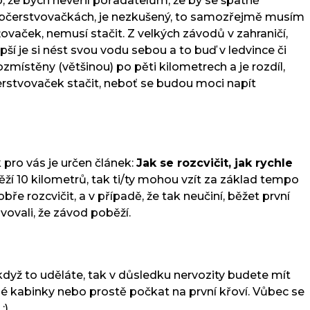
o, že bych nevěřil pořadatelům, že by se špatně
 na občerstvovačkách, je nezkušený, to samozřejmě musím
ovaček, nemusí stačit. Z velkých závodů v zahraničí,
ší je si nést svou vodu sebou a to buď v ledvince či
zmístěny (většinou) po pěti kilometrech a je rozdíl,
rstvovaček stačit, neboť se budou moci napít
 pro vás je určen článek:
Jak se rozcvičit, jak rychle
běží 10 kilometrů, tak ti/ty mohou vzít za základ tempo
e rozcvičit, a v případě, že tak neučiní, běžet první
avovali, že závod poběží.
 když to uděláte, tak v důsledku nervozity budete mít
é kabinky nebo prostě počkat na první křoví. Vůbec se
).