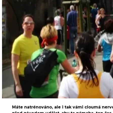
Máte natrénováno, ale i tak vámi cloumá nervo