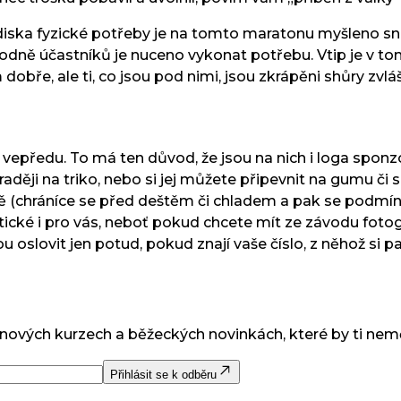
iska fyzické potřeby je na tomto maratonu myšleno sna
hodně účastníků je nuceno vykonat potřebu. Vtip je v t
dobře, ale ti, co jsou pod nimi, jsou zkrápěni shůry zvláš
vepředu. To má ten důvod, že jsou na nich i loga sponzor
ději na triko, nebo si jej můžete připevnit na gumu či s
ně (chráníce se před deštěm či chladem a pak se podmín
cké i pro vás, neboť pokud chcete mít ze závodu fotogra
 oslovit jen potud, pokud znají vaše číslo, z něhož si pa
 nových kurzech a běžeckých novinkách, které by ti nem
Přihlásit se k odběru