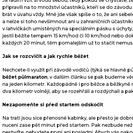
Já radím vzít si vodu sebou, tedy pokud se chystáte, 
připravili na to množství účastníků, kteří se do závod
brát v úvahu vždy. Mně jde však spíše o to, že ani se
a nelze si toho nevšimnout ani u zahraničních účastníků
v lahvičkách umístěných na speciálním pásku s úchyty, 
jestli běžíte tempem 15 km/hod či 10 km/hod nebo do
každých 20 minut, těm pomalejším už to stačit nemus
Jak se rozcvičit a jak rychle běžet
Nechcete-li využít při závodě vodičů (týká se hlavně pů
běžet půlmaraton
, v dalším článku se pak budeme v
na jeden kilometr. Každopádně i pro běžce a běžkyně na
dva kilometr volněji, aby se rozehřáli a rozdýchali a p
Nezapomeňte si před startem odskočit
Na trati jsou sice přenosné kabinky, ale přesto je dob
nucení zase pět minut před startem. Pak nezbude než 
nestyďte, nebudete první ani poslední. Abych vás nakone