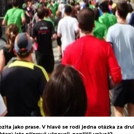
zita jako prase. V hlavě se rodí jedna otázka za dru