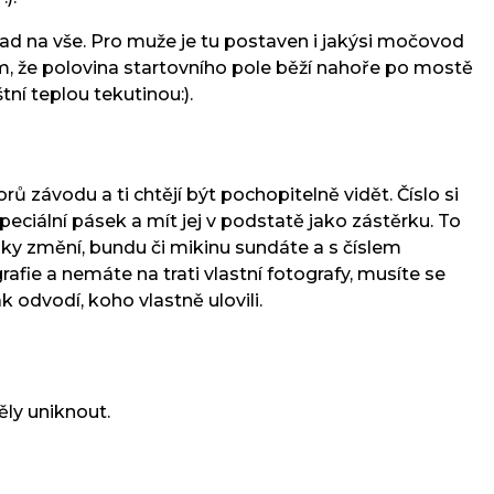
d na vše. Pro muže je tu postaven i jakýsi močovod
om, že polovina startovního pole běží nahoře po mostě
tní teplou tekutinou:).
ů závodu a ti chtějí být pochopitelně vidět. Číslo si
peciální pásek a mít jej v podstatě jako zástěrku. To
ky změní, bundu či mikinu sundáte a s číslem
fie a nemáte na trati vlastní fotografy, musíte se
k odvodí, koho vlastně ulovili.
ěly uniknout.