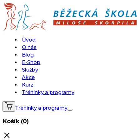
Úvod
O nás
Blog
E-Shop
Služby
Akce
Kurz
Tréninky a programy
Tréninky a programy
Košík (0)