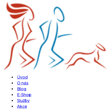
Úvod
O nás
Blog
E-Shop
Služby
Akce