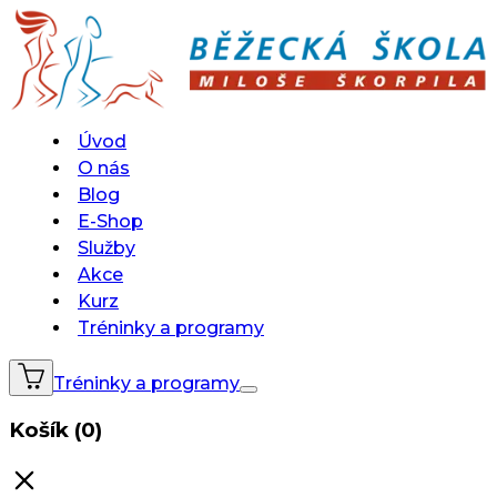
Úvod
O nás
Blog
E-Shop
Služby
Akce
Kurz
Tréninky a programy
Tréninky a programy
Košík (0)