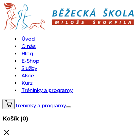
Úvod
O nás
Blog
E-Shop
Služby
Akce
Kurz
Tréninky a programy
Tréninky a programy
Košík (0)