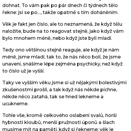
dohnat. To vám pak po pár dnech či týdnech tělo
řekne: jsi se po…, takže opatrně s tím doháněním.
Věk je fakt jen číslo, ale to neznamená, že když tělu
naložíte, bude na to reagovat stejně, jako když vám
bylo mnohem méně, nebo když jste byli mladí.
Tedy ono většinou stejně reaguje, ale když je nám
méně, jsme mladí, tak to, že nás něco bolí, že jsme
unavení, snášíme lépe zejména psychicky, než když
to číslo už je vyšší.
Taky ve vyšším věku jsme si už nějakými bolestivými
zkušenostmi prošli, a tak když nás někde píchne,
někde něco zatahá, tak se hned lekneme a
ucukneme.
Tohle vše, kromě celkového oslabení svalů, horší
hybnosti kloubů, menší pružnosti úponů a šlach
musíme mít na paměti, když si řekneme: věk je