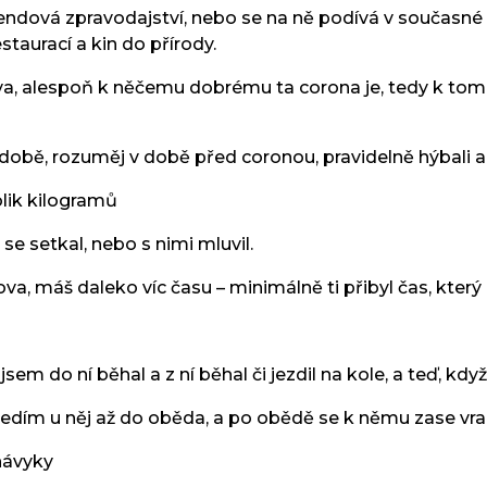
íkendová zpravodajství, nebo se na ně podívá v současn
taurací a kin do přírody.
áva, alespoň k něčemu dobrému ta corona je, tedy k tomu
obě, rozuměj v době před coronou, pravidelně hýbali a zj
olik kilogramů
 se setkal, nebo s nimi mluvil.
va, máš daleko víc času – minimálně ti přibyl čas, který
jsem do ní běhal a z ní běhal či jezdil na kole, a teď, k
edím u něj až do oběda, a po obědě se k němu zase vrací
návyky