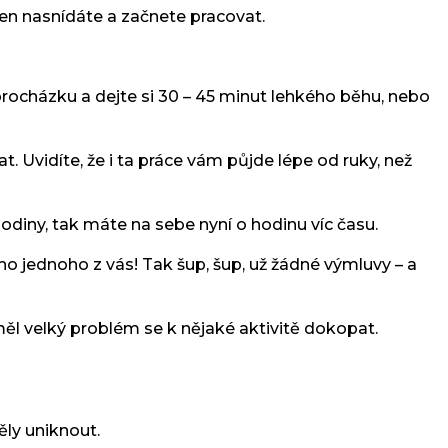
 jen nasnídáte a začnete pracovat.
procházku a dejte si 30 – 45 minut lehkého běhu, nebo
t. Uvidíte, že i ta práce vám půjde lépe od ruky, než
odiny, tak máte na sebe nyní o hodinu víc času.
dého jednoho z vás! Tak šup, šup, už žádné výmluvy – a
ěl velký problém se k nějaké aktivitě dokopat.
ěly uniknout.