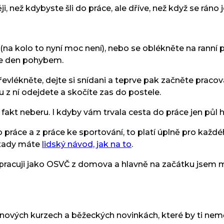
, než kdybyste šli do práce, ale dříve, než když se ráno
(na kolo to nyní moc není), nebo se oblékněte na ranní 
ěte den pohybem.
řevlékněte, dejte si snídani a teprve pak začněte pracova
 z ní odejdete a skočíte zas do postele.
akt neberu. I kdyby vám trvala cesta do práce jen půl h
 do práce a z práce ke sportování, to platí úplně pro kaž
k tady máte
lidský návod, jak na to
.
 pracuji jako OSVČ z domova a hlavně na začátku jsem m
 nových kurzech a běžeckých novinkách, které by ti nem