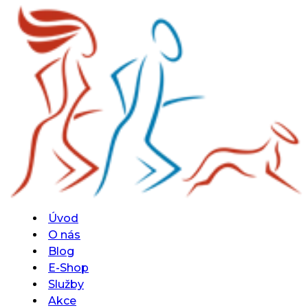
Úvod
O nás
Blog
E-Shop
Služby
Akce