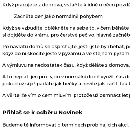
Když pracujete z domova, vstaňte klidně o něco později
Začněte den jako normálně pohybem
Když se vzbudíte, oblékněte na sebe to, v čem běháte 
si dojděte do krámu pro čerstvé pečivo, hlavně začn
Po návratu domů se osprchujte, jestli jste byli běhat, p
když do ní skočíte ještě v pyžamu a ve stejném pyžamu
A výmluvu na nedostatek času, když děláte z domova, f
A to neplatí jen pro ty, co v normální době využili čas
pokud už si připadáte jak bečky a nevíte jak začít, ta
A věřte, že vím o čem mluvím, protože už osmnáct let
Přihlaš se k odběru Novinek
Budeme tě informovat o termínech probíhajících akcí,