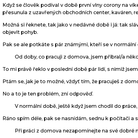
Když se člověk podíval v době první vlny corony na v
přesunula z uzavřených obchodních center, kaváren, res
Možná si řeknete, tak jako v nedávné době i já: tak sl
objevit pohyb.
Pak se ale potkáte s pár známými, kteří se v normální d
Od doby, co pracuji z domova, jsem přibral/a něk
To mi právě řeklo v poslední době pár lidí, s nimiž jsem
Ptám se, jak je to možné, vždyť tím, že pracuješ z domo
No a to je ten problém, zní odpověď.
V normální době, ještě když jsem chodil do práce, 
Ráno spím déle, pak se nasnídám, sednu k počítači a s
Při práci z domova nezapomínejte na své dobré 