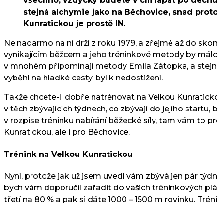
všechno, vždycky budete v cíli lapat po dechu.
stejná alchymie jako na Běchovice, snad proto 
Kunratickou je prostě IN.
Ne nadarmo na ní drží z roku 1979, a zřejmě až do skon
vynikajícím běžcem a jeho tréninkové metody by málok
v mnohém připomínají metody Emila Zátopka, a stejně j
vyběhl na hladké cesty, byl k nedostižení.
Takže chcete-li dobře natrénovat na Velkou Kunratickou
v těch zbývajících týdnech, co zbývají do jejího startu,
v rozpise tréninku nabírání běžecké síly, tam vám to p
Kunratickou, ale i pro Běchovice.
Trénink na Velkou Kunratickou
Nyní, protože jak už jsem uvedl vám zbývá jen pár týdn
bych vám doporučil zařadit do vašich tréninkových plánů
třetí na 80 % a pak si dáte 1000 – 1500 m rovinku. Trén