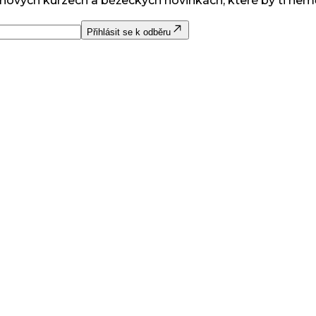
 nových kurzech a běžeckých novinkách, které by ti nem
Přihlásit se k odběru