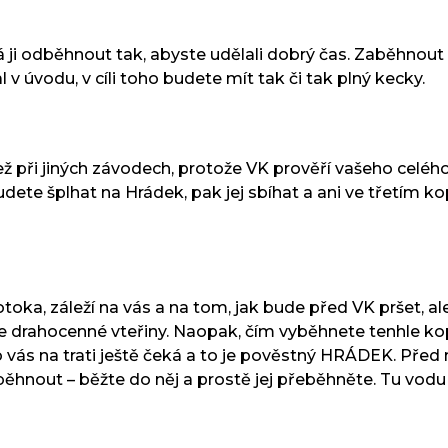
á ji odběhnout tak, abyste udělali dobrý čas. Zaběhnout
 v úvodu, v cíli toho budete mít tak či tak plný kecky.
ší než při jiných závodech, protože VK prověří vašeho ce
 budete šplhat na Hrádek, pak jej sbíhat a ani ve třetím k
oka, záleží na vás a na tom, jak bude před VK pršet, al
íte drahocenné vteřiny. Naopak, čím vyběhnete tenhle kop
 co vás na trati ještě čeká a to je pověstný HRÁDEK. Př
ěhnout – běžte do něj a prostě jej přeběhněte. Tu vodu