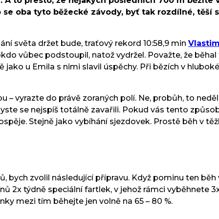
 A to přesto, že nějakých posledních 700 m běžíte vě
se oba tyto běžecké závody, byť tak rozdílné, těší s
ání světa držet bude, traťový rekord 10:58,9 min
Vlastim
do vůbec podstoupil, natož vydržel. Považte, že běhal
ako u Emila s nimi slavil úspěchy. Při bězích v hluboké
 – vyrazte do právě zoraných polí. Ne, probůh, to neděl
 byste se nejspíš totálně zavařili. Pokud vás tento způsob
rospěje. Stejně jako vybíhání sjezdovek. Prostě běh v tě
ů, bych zvolil následující přípravu. Když pominu ten běh
 2x týdně speciální fartlek, v jehož rámci vyběhnete 3x d
inky mezi tím běhejte jen volně na 65 – 80 %.