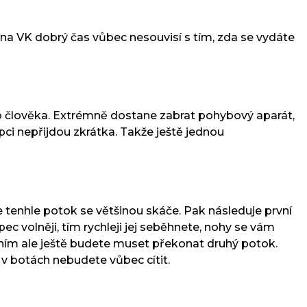
 na VK dobrý čas vůbec nesouvisí s tím, zda se vydáte
lého člověka. Extrémně dostane zabrat pohybový aparát,
opci nepřijdou zkrátka. Takže ještě jednou
e tenhle potok se většinou skáče. Pak následuje první
ec volněji, tím rychleji jej seběhnete, nohy se vám
ed ním ale ještě budete muset překonat druhý potok.
 v botách nebudete vůbec cítit.