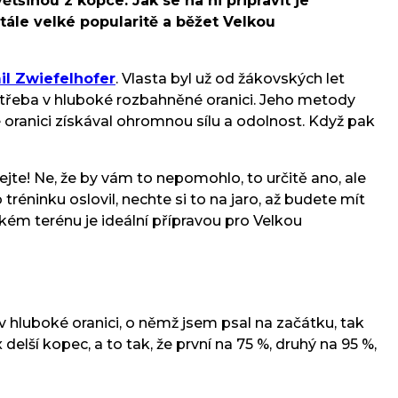
tšinou z kopce. Jak se na ni připravit je
tále velké popularitě a běžet Velkou
il Zwiefelhofer
. Vlasta byl už od žákovských let
 třeba v hluboké rozbahněné oranici. Jeho metody
 oranici získával ohromnou sílu a odolnost. Když pak
ejte! Ne, že by vám to nepomohlo, to určitě ano, ale
 tréninku oslovil, nechte si to na jaro, až budete mít
žkém terénu je ideální přípravou pro Velkou
 v hluboké oranici, o němž jsem psal na začátku, tak
elší kopec, a to tak, že první na 75 %, druhý na 95 %,