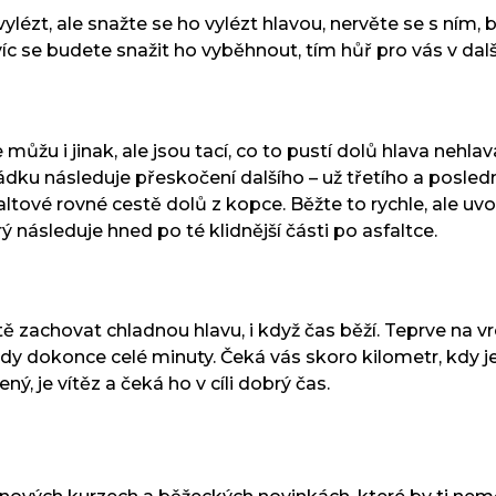
lézt, ale snažte se ho vylézt hlavou, nervěte se s ním, 
 se budete snažit ho vyběhnout, tím hůř pro vás v další 
se můžu i jinak, ale jsou tací, co to pustí dolů hlava ne
ádku následuje přeskočení dalšího – už třetího a posledn
vé rovné cestě dolů z kopce. Běžte to rychle, ale uvo
rý následuje hned po té klidnější části po asfaltce.
ještě zachovat chladnou hlavu, i když čas běží. Teprve na 
ěkdy dokonce celé minuty. Čeká vás skoro kilometr, kdy j
ný, je vítěz a čeká ho v cíli dobrý čas.