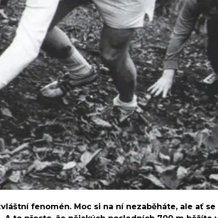
vláštní fenomén. Moc si na ní nezaběháte, ale ať se