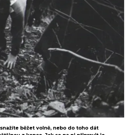
 snažíte běžet volně, nebo do toho dát