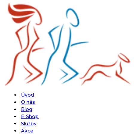
Úvod
O nás
Blog
E-Shop
Služby
Akce