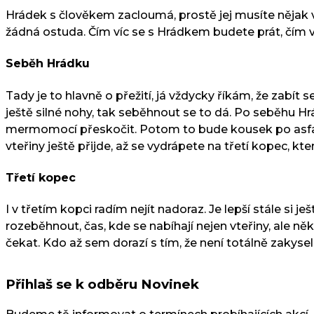
Hrádek s člověkem zacloumá, prostě jej musíte nějak vy
žádná ostuda. Čím víc se s Hrádkem budete prát, čím víc
Seběh Hrádku
Tady je to hlavně o přežití, já vždycky říkám, že zabít 
ještě silné nohy, tak seběhnout se to dá. Po seběhu Hr
mermomocí přeskočit. Potom to bude kousek po asfalto
vteřiny ještě přijde, až se vydrápete na třetí kopec, kte
Třetí kopec
I v třetím kopci radím nejít nadoraz. Je lepší stále si 
rozeběhnout, čas, kde se nabíhají nejen vteřiny, ale n
čekat. Kdo až sem dorazí s tím, že není totálně zakysele
Přihlaš se k odběru Novinek