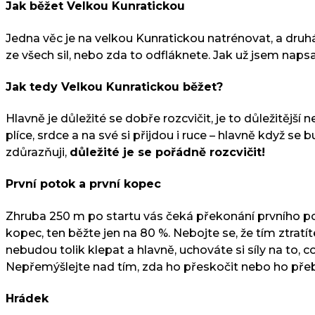
Jak běžet Velkou Kunratickou
Jedna věc je na velkou Kunratickou natrénovat, a druh
ze všech sil, nebo zda to odfláknete. Jak už jsem napsal
Jak tedy Velkou Kunratickou běžet?
Hlavně je důležité se dobře rozcvičit, je to důležitěj
plíce, srdce a na své si přijdou i ruce – hlavně když se
zdůrazňuji,
důležité je se pořádně rozcvičit!
První potok a první kopec
Zhruba 250 m po startu vás čeká překonání prvního pot
kopec, ten běžte jen na 80 %. Nebojte se, že tím ztrat
nebudou tolik klepat a hlavně, uchováte si síly na to,
Nepřemýšlejte nad tím, zda ho přeskočit nebo ho přeb
Hrádek