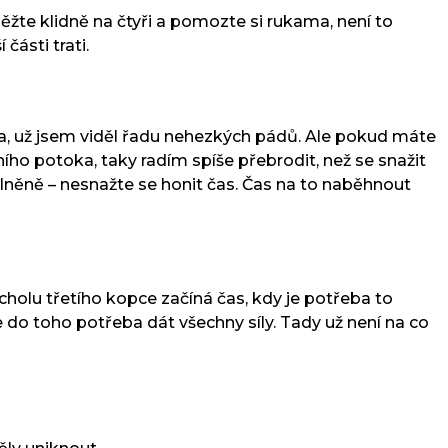
běžte klidně na čtyři a pomozte si rukama, není to
části trati.
hlava, už jsem viděl řadu nehezkých pádů. Ale pokud máte
ího potoka, taky radím spíše přebrodit, než se snažit
lněně – nesnažte se honit čas. Čas na to naběhnout
vrcholu třetího kopce začíná čas, kdy je potřeba to
e do toho potřeba dát všechny síly. Tady už není na co