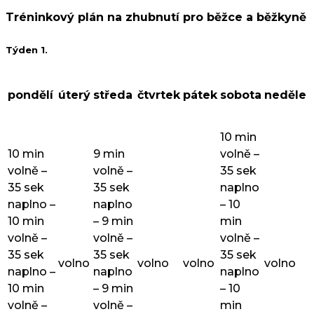
Tréninkový plán na zhubnutí pro běžce a běžkyně
Týden 1.
pondělí
úterý
středa
čtvrtek
pátek
sobota
neděle
10 min
10 min
9 min
volně –
volně –
volně –
35 sek
35 sek
35 sek
naplno
naplno –
naplno
– 10
10 min
– 9 min
min
volně –
volně –
volně –
35 sek
35 sek
35 sek
volno
volno
volno
volno
naplno –
naplno
naplno
10 min
– 9 min
– 10
volně –
volně –
min