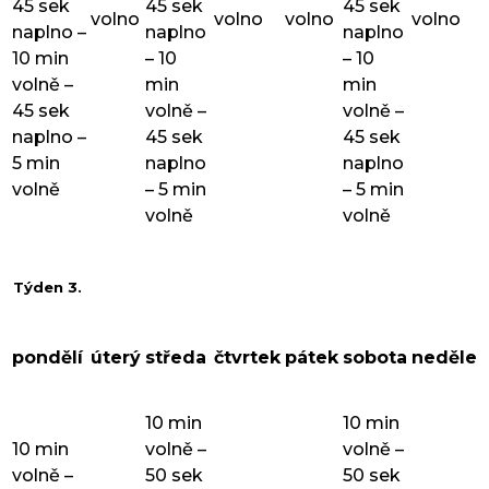
45 sek
45 sek
45 sek
volno
volno
volno
volno
naplno –
naplno
naplno
10 min
– 10
– 10
volně –
min
min
45 sek
volně –
volně –
naplno –
45 sek
45 sek
5 min
naplno
naplno
volně
– 5 min
– 5 min
volně
volně
Týden 3.
pondělí
úterý
středa
čtvrtek
pátek
sobota
neděle
10 min
10 min
10 min
volně –
volně –
volně –
50 sek
50 sek