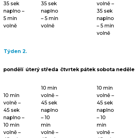
35 sek
35 sek
volně –
naplno –
naplno
35 sek
5 min
– 5 min
naplno
volně
volně
– 5 min
volně
Týden 2.
pondělí
úterý
středa
čtvrtek
pátek
sobota
neděle
10 min
10 min
10 min
volně –
volně –
volně –
45 sek
45 sek
45 sek
naplno
naplno
naplno –
– 10
– 10
10 min
min
min
volně –
volně –
volně –