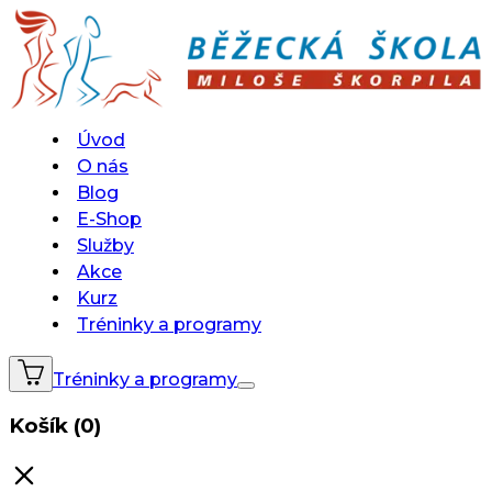
Úvod
O nás
Blog
E-Shop
Služby
Akce
Kurz
Tréninky a programy
Tréninky a programy
Košík (0)