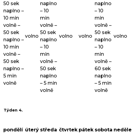
50 sek
naplno
naplno
naplno –
– 10
– 10
10 min
min
min
volně –
volně –
volně –
50 sek
50 sek
50 sek
volno
volno
volno
volno
naplno –
naplno
naplno
10 min
– 10
– 10
volně –
min
min
50 sek
volně –
volně –
naplno –
50 sek
60 sek
5 min
naplno
naplno
volně
– 5 min
– 5 min
volně
volně
Týden 4.
pondělí
úterý
středa
čtvrtek
pátek
sobota
neděle