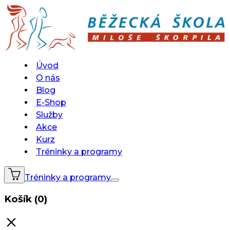
Úvod
O nás
Blog
E-Shop
Služby
Akce
Kurz
Tréninky a programy
Tréninky a programy
Košík (0)