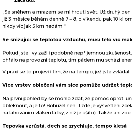
začátku.
„Se sněhem a mrazem se mi hroutí svět. Už druhý den 
již 3 měsíce běhám denně 7 – 8, o víkendu pak 10 kilo
nikdy víc jak 5 km nedám!“
Se snižující se teplotou vzduchu, musí tělo víc ma
Pokud jste i vy zažili podobně nepříjemnou zkušenost, 
ohřálo na provozní teplotu, tím pádem mu schází energi
V praxi se to projeví i tím, že na tempo, jež jste zvláda
Více vrstev oblečení vám sice pomůže udržet tepl
Na první pohled by se mohlo zdát, že pomoc oproti unik
obléknout, a je to! Bohužel není. I zde je vysvětlení 
natahováním vláken látky, z níž je ušito). Takže ani 
Tepovka vzrůstá, dech se zrychluje, tempo klesá