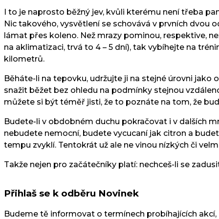
I to je naprosto běžný jev, kvůli kterému není třeba pa
Nic takového, vysvětlení se schovává v prvních dvou od
lámat přes koleno. Než mrazy pominou, respektive, než si
na aklimatizaci, trvá to 4 – 5 dní), tak vybíhejte na t
kilometrů.
Běháte-li na tepovku, udržujte ji na stejné úrovni jako 
snažit běžet bez ohledu na podmínky stejnou vzdálenos
můžete si být téměř jisti, že to poznáte na tom, že bu
Budete-li v obdobném duchu pokračovat i v dalších mr
nebudete nemocní, budete vycucaní jak citron a budet
tempu zvyklí. Tentokrát už ale ne vinou nízkých či velmi
Takže nejen pro začátečníky platí: nechceš-li se zadusi
Přihlaš se k odběru Novinek
Budeme tě informovat o termínech probíhajících akcí,