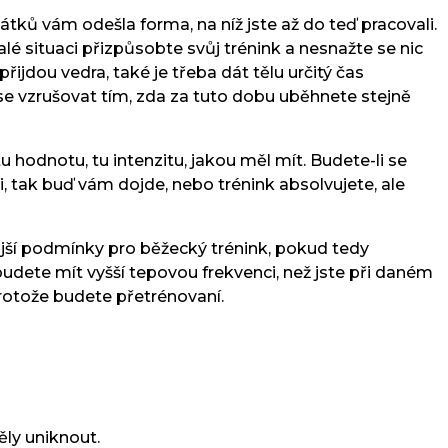
vátků vám odešla forma, na níž jste až do teď pracovali.
lé situaci přizpůsobte svůj trénink a nesnažte se nic
řijdou vedra, také je třeba dát tělu určitý čas
e se vzrušovat tím, zda za tuto dobu uběhnete stejně
tu hodnotu, tu intenzitu, jakou měl mít. Budete-li se
 tak buď vám dojde, nebo trénink absolvujete, ale
ější podmínky pro běžecký trénink, pokud tedy
udete mít vyšší tepovou frekvenci, než jste při daném
 protože budete přetrénovaní.
ěly uniknout.