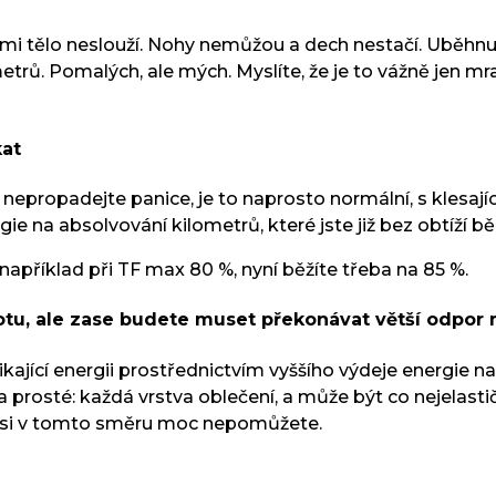
mi tělo neslouží. Nohy nemůžou a dech nestačí. Uběhnu
metrů. Pomalých, ale mých. Myslíte, že je to vážně jen 
kat
nepropadejte panice, je to naprosto normální, s klesajíc
e na absolvování kilometrů, které jste již bez obtíží bě
li například při TF max 80 %, nyní běžíte třeba na 85 %.
otu, ale zase budete muset překonávat větší odpor 
ající energii prostřednictvím vyššího výdeje energie na 
zcela prosté: každá vrstva oblečení, a může být co neje
zde si v tomto směru moc nepomůžete.