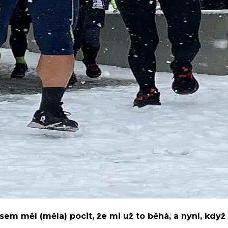
sem měl (měla) pocit, že mi už to běhá, a nyní, kdy