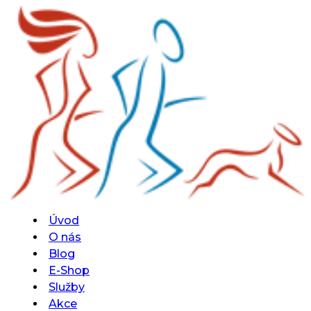
Úvod
O nás
Blog
E-Shop
Služby
Akce