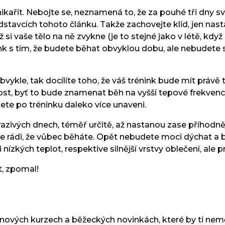
nikařit. Nebojte se, neznamená to, že za pouhé tři dny s
stavcích tohoto článku. Takže zachovejte klid, jen nasta
 vaše tělo na ně zvykne (je to stejné jako v létě, když p
rénink s tím, že budete běhat obvyklou dobu, ale nebudet
obvykle, tak docílíte toho, že váš trénink bude mít právě 
t, byť to bude znamenat běh na vyšší tepové frekvenci,
dete po tréninku daleko více unaveni.
azivých dnech, téměř určitě, až nastanou zase příhodn
e rádi, že vůbec běháte. Opět nebudete moci dýchat a b
 nízkých teplot, respektive silnější vrstvy oblečení, ale
t, zpomal!
 nových kurzech a běžeckých novinkách, které by ti nem