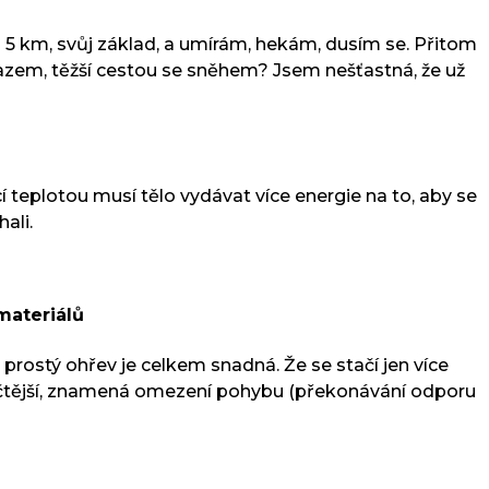
 5 km, svůj základ, a umírám, hekám, dusím se. Přitom
mrazem, těžší cestou se sněhem? Jsem nešťastná, že už
í teplotou musí tělo vydávat více energie na to, aby se
hali.
materiálů
prostý ohřev je celkem snadná. Že se stačí jen více
lastičtější, znamená omezení pohybu (překonávání odporu