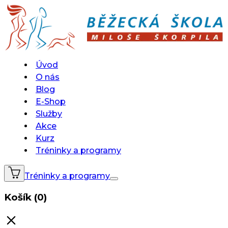
Úvod
O nás
Blog
E-Shop
Služby
Akce
Kurz
Tréninky a programy
Tréninky a programy
Košík (0)