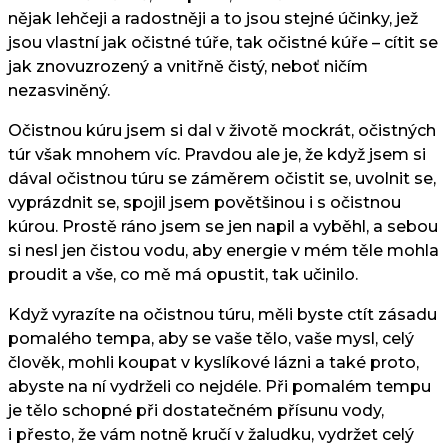
nějak lehčeji a radostněji a to jsou stejné účinky, jež
jsou vlastní jak očistné túře, tak očistné kúře – cítit se
jak znovuzrozený a vnitřně čistý, neboť ničím
nezasviněný.
Očistnou kúru jsem si dal v životě mockrát, očistných
túr však mnohem víc. Pravdou ale je, že když jsem si
dával očistnou túru se záměrem očistit se, uvolnit se,
vyprázdnit se, spojil jsem povětšinou i s očistnou
kúrou. Prostě ráno jsem se jen napil a vyběhl, a sebou
si nesl jen čistou vodu, aby energie v mém těle mohla
proudit a vše, co mě má opustit, tak učinilo.
Když vyrazíte na očistnou túru, měli byste ctít zásadu
pomalého tempa, aby se vaše tělo, vaše mysl, celý
člověk, mohli koupat v kyslíkové lázni a také proto,
abyste na ní vydrželi co nejdéle. Při pomalém tempu
je tělo schopné při dostatečném přísunu vody,
i přesto, že vám notně kručí v žaludku, vydržet celý