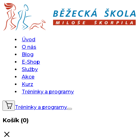
Úvod
O nás
Blog
E-Shop
Služby
Akce
Kurz
Tréninky a programy
Tréninky a programy
Košík (0)