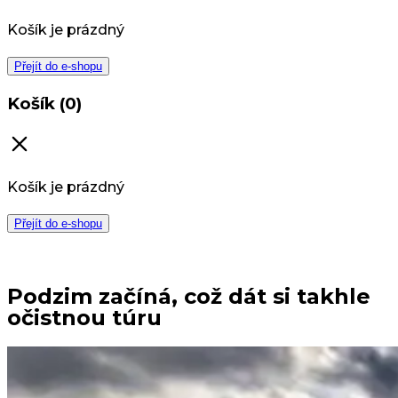
Košík je prázdný
Přejít do e-shopu
Košík (0)
Košík je prázdný
Přejít do e-shopu
Podzim začíná, což dát si takhle
očistnou túru