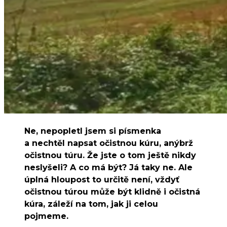
Ne, nepopletl jsem si písmenka
a nechtěl napsat očistnou kúru, anýbrž
očistnou túru. Že jste o tom ještě nikdy
neslyšeli? A co má být? Já taky ne. Ale
úplná hloupost to určitě není, vždyť
očistnou túrou může být klidně i očistná
kúra, záleží na tom, jak ji celou
pojmeme.