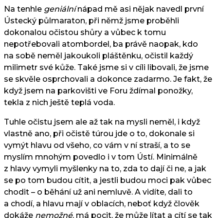
Na tenhle
geniální
nápad mě asi nějak navedl první
Ústecký půlmaraton, při němž jsme proběhli
dokonalou očistou shůry a vůbec k tomu
nepotřebovali atombordel, ba právě naopak, kdo
na sobě neměl jakoukoli pláštěnku, očistil každý
milimetr své kůže. Také jsme si v cíli libovali, že jsme
se skvěle osprchovali a dokonce zadarmo. Je fakt, že
když jsem na parkovišti ve Foru ždímal ponožky,
tekla z nich ještě teplá voda.
Tuhle očistu jsem ale až tak na mysli neměl, i když
vlastně ano, při očistě túrou jde o to, dokonale si
vymýt hlavu od všeho, co vám v ní straší, a to se
myslím mnohým povedlo i v tom Ústí. Minimálně
z hlavy vymyli myšlenky na to, zda to dají či ne, a jak
se po tom budou cítit, a jestli budou moci pak vůbec
chodit – o běhání už ani nemluvě. A vidíte, dali to
a chodí, a hlavu mají v oblacích, neboť když člověk
dokáže
nemožné
, má pocit, že může lítat a cítí se tak