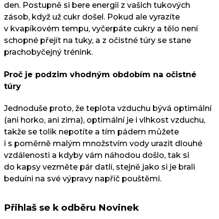
den. Postupně si bere energii z vašich tukových
zásob, když už cukr došel. Pokud ale vyrazíte
v kvapíkovém tempu, vyčerpáte cukry a tělo není
schopné přejít na tuky, a z očistné túry se stane
prachobyčejný trénink.
Proč je podzim vhodným obdobím na očistné
túry
Jednoduše proto, že teplota vzduchu bývá optimální
(ani horko, ani zima), optimální je i vlhkost vzduchu,
takže se tolik nepotíte a tím pádem můžete
i s poměrně malým množstvím vody urazit dlouhé
vzdálenosti a kdyby vám náhodou došlo, tak si
do kapsy vezměte pár datlí, stejně jako si je brali
beduíni na své výpravy napříč pouštěmi.
Přihlaš se k odběru Novinek