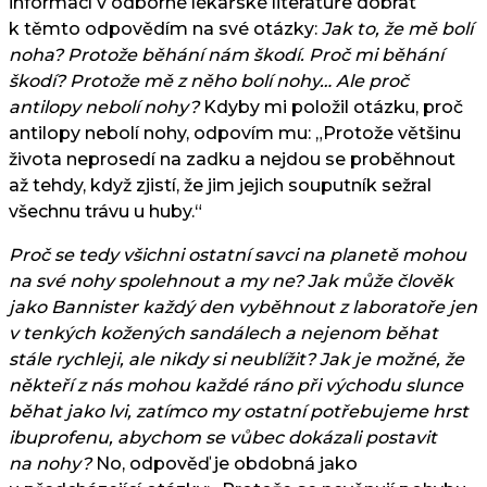
informací v odborné lékařské literatuře dobrat
k těmto odpovědím na své otázky:
Jak to, že mě bolí
noha? Protože běhání nám škodí. Proč mi běhání
škodí? Protože mě z něho bolí nohy… Ale proč
antilopy nebolí nohy?
Kdyby mi položil otázku, proč
antilopy nebolí nohy, odpovím mu: „Protože většinu
života neprosedí na zadku a nejdou se proběhnout
až tehdy, když zjistí, že jim jejich souputník sežral
všechnu trávu u huby.“
Proč se tedy všichni ostatní savci na planetě mohou
na své nohy spolehnout a my ne? Jak může člověk
jako Bannister každý den vyběhnout z laboratoře jen
v tenkých kožených sandálech a nejenom běhat
stále rychleji, ale nikdy si neublížit? Jak je možné, že
někteří z nás mohou každé ráno při východu slunce
běhat jako lvi, zatímco my ostatní potřebujeme hrst
ibuprofenu, abychom se vůbec dokázali postavit
na nohy?
No, odpověď je obdobná jako