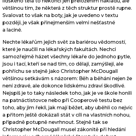
lidského těla to nekončí jen přeložením nákladu, ale
většinou tím, že některá z těch struktur prostě rupne.
Svalovat to však na boty, jak je uvedeno v textu
později, je však přinejmenším velmi nešťastné
a laciné.
Nechte lékařům jejich svět za bariérou vědomostí,
které je naučili na lékařských fakultách. Nechci
samozřejmě házet všechny lékaře do jednoho pytle,
jsou i tací, kteří se nad tím, co dělají, zamýšlejí, ale
pohříchu se stejně jako Christopher McDougall
většinou setkávám s názorem: Běh a běhání nejen že
není zdravé, ale dokonce lidskému zdraví škodlivé.
Nejspíš je to taky následek toho, jak je ve škole honili
na patnáctistovce nebo při Cooperově testu bez
toho, aby jim řekli, jak mají běžet, aby uběhli co nejvíc
a přitom ještě dokázali stát v cíli na vlastních nohou,
případně potupně nevrhnout. Stejně tak se
Christopher McDougall musel zákonitě při hledání