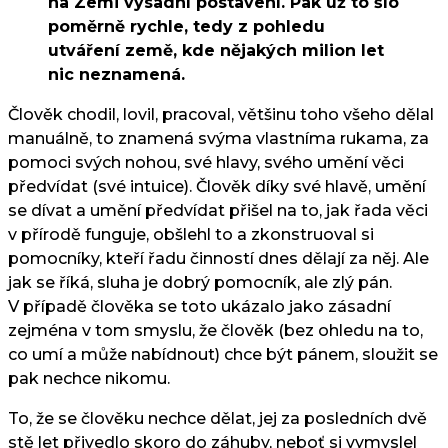
na Zemi výsadní postavení. Pak už to šlo
poměrně rychle, tedy z pohledu
utváření země, kde nějakých milion let
nic neznamená.
Člověk chodil, lovil, pracoval, většinu toho všeho dělal
manuálně, to znamená svýma vlastníma rukama, za
pomoci svých nohou, své hlavy, svého umění věci
předvídat (své intuice). Člověk díky své hlavě, umění
se dívat a umění předvídat přišel na to, jak řada věci
v přírodě funguje, obšlehl to a zkonstruoval si
pomocníky, kteří řadu činností dnes dělají za něj. Ale
jak se říká, sluha je dobrý pomocník, ale zlý pán.
V případě člověka se toto ukázalo jako zásadní
zejména v tom smyslu, že člověk (bez ohledu na to,
co umí a může nabídnout) chce být pánem, sloužit se
pak nechce nikomu.
To, že se člověku nechce dělat, jej za posledních dvě
stě let přivedlo skoro do záhuby, neboť si vymyslel