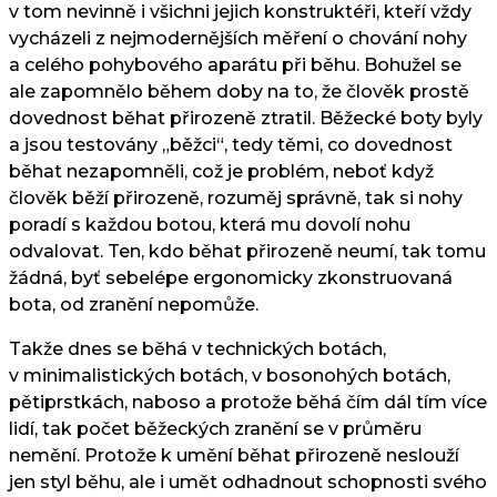
v tom nevinně i všichni jejich konstruktéři, kteří vždy
vycházeli z nejmodernějších měření o chování nohy
a celého pohybového aparátu při běhu. Bohužel se
ale zapomnělo během doby na to, že člověk prostě
dovednost běhat přirozeně ztratil. Běžecké boty byly
a jsou testovány „běžci“, tedy těmi, co dovednost
běhat nezapomněli, což je problém, neboť když
člověk běží přirozeně, rozuměj správně, tak si nohy
poradí s každou botou, která mu dovolí nohu
odvalovat. Ten, kdo běhat přirozeně neumí, tak tomu
žádná, byť sebelépe ergonomicky zkonstruovaná
bota, od zranění nepomůže.
Takže dnes se běhá v technických botách,
v minimalistických botách, v bosonohých botách,
pětiprstkách, naboso a protože běhá čím dál tím více
lidí, tak počet běžeckých zranění se v průměru
nemění. Protože k umění běhat přirozeně neslouží
jen styl běhu, ale i umět odhadnout schopnosti svého