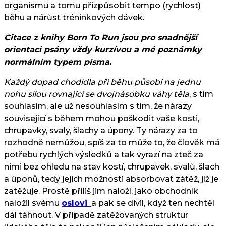
organismu a tomu přizpůsobit tempo (rychlost)
běhu a nárůst tréninkových dávek.
Citace z knihy Born To Run jsou pro snadnější
orientaci psány vždy kurzívou a mé poznámky
normálním typem písma.
Každý dopad chodidla při běhu působí na jednu
nohu silou rovnající se dvojnásobku váhy těla
, s tím
souhlasím, ale už nesouhlasím s tím, že nárazy
související s během mohou poškodit vaše kosti,
chrupavky, svaly, šlachy a úpony. Ty nárazy za to
rozhodně nemůžou, spíš za to může to, že člověk má
potřebu rychlých výsledků a tak vyrazí na zteč za
nimi bez ohledu na stav kostí, chrupavek, svalů, šlach
a úponů, tedy jejich možnosti absorbovat zátěž, jíž je
zatěžuje. Prostě příliš jim naloží, jako obchodník
naložil svému
oslovi
a pak se divil, když ten nechtěl
dál táhnout. V případě zatěžovaných struktur