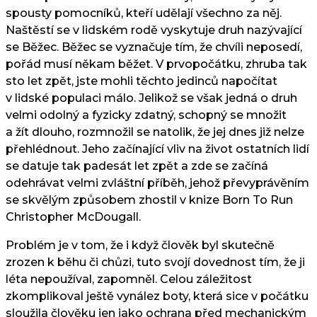
spousty pomocníků, kteří udělají všechno za něj.
Naštěstí se v lidském rodě vyskytuje druh nazývající
se Běžec. Běžec se vyznačuje tím, že chvíli neposedí,
pořád musí někam běžet. V prvopočátku, zhruba tak
sto let zpět, jste mohli těchto jedinců napočítat
v lidské populaci málo. Jelikož se však jedná o druh
velmi odolný a fyzicky zdatný, schopný se množit
a žít dlouho, rozmnožil se natolik, že jej dnes již nelze
přehlédnout. Jeho začínající vliv na život ostatních lidí
se datuje tak padesát let zpět a zde se začíná
odehrávat velmi zvláštní příběh, jehož převyprávěním
se skvělým způsobem zhostil v knize Born To Run
Christopher McDougall.
Problém je v tom, že i když člověk byl skutečně
zrozen k běhu či chůzi, tuto svojí dovednost tím, že ji
léta nepoužíval, zapomněl. Celou záležitost
zkomplikoval ještě vynález boty, která sice v počátku
sloužila člověku jen jako ochrana před mechanickým