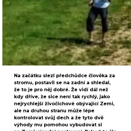
Na začátku slezl předchůdce člověka za
stromu, postavil se na zadní a shledal,
že to je pro něj dobré. Že vidí dál než
kdy dříve, že sice není tak rychlý, jako
nejrychlejší živočichové obývající Zemi,
ale na druhou stranu může lépe
kontrolovat svůj dech a že tyto dvě
výhody mu pomohou vybudovat si