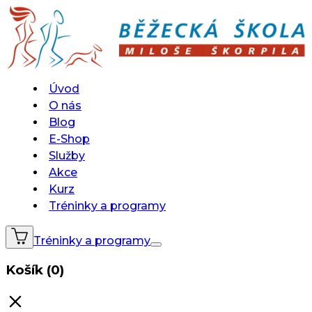
Úvod
O nás
Blog
E-Shop
Služby
Akce
Kurz
Tréninky a programy
Tréninky a programy
Košík (0)