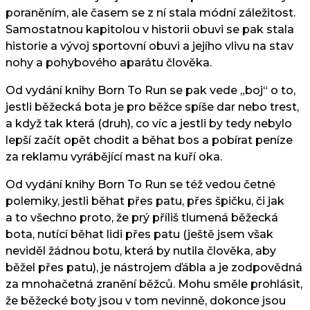
poraněním, ale časem se z ní stala módní záležitost.
Samostatnou kapitolou v historii obuvi se pak stala
historie a vývoj sportovní obuvi a jejího vlivu na stav
nohy a pohybového aparátu člověka.
Od vydání knihy Born To Run se pak vede „boj“ o to,
jestli běžecká bota je pro běžce spíše dar nebo trest,
a když tak která (druh), co víc a jestli by tedy nebylo
lepší začít opět chodit a běhat bos a pobírat peníze
za reklamu vyrábějící mast na kuří oka.
Od vydání knihy Born To Run se též vedou četné
polemiky, jestli běhat přes patu, přes špičku, či jak
a to všechno proto, že prý příliš tlumená běžecká
bota, nutící běhat lidi přes patu (ještě jsem však
neviděl žádnou botu, která by nutila člověka, aby
běžel přes patu), je nástrojem ďábla a je zodpovědná
za mnohačetná zranění běžců. Mohu směle prohlásit,
že běžecké boty jsou v tom nevinně, dokonce jsou