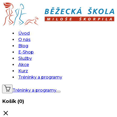
Úvod
O nás
Blog
E-Shop
Služby
Akce
Kurz
Tréninky a programy
Tréninky a programy
Košík (0)