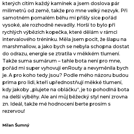
kterých cítím každý kamínek a jsem doslova pár
milimetrů od země, takže pro mne velký nezvyk. Při
samotném pomalém běhu mi přišly sice pořád
vysoké, ale rozhodně nevadily. Horší to bylo při
rychlých výbězích kopečka, které dělám v rámci
intervalového tréninku. Měla jsem pocit, že šlapu na
marshmallow, a jako bych se nebyla schopna dostat
do odrazu, energie se ztratila v měkkém tlumení.
Takže suma sumárum – tahle bota není pro mne,
pořád mi super vyhovují enRouty a nevyměnila bych
je. A pro koho tedy jsou? Podle mého názoru budou
prima pro lidi, kteří upřednostňují měkké tlumení,
kdy jakoby „plujete na obláčku“, je to pohodlná bota
na delší výběhy. Ale ani můj běžecký styl není zrovna
zn. Ideál, takže mé hodnocení berte prosím s
rezervou!
Milan Šumný