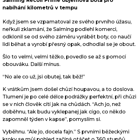
Salming Recoil Prime objemová bota pro
nabíhání kilometrů v tempu
Když jsem se vzpamatoval ze svého prvního úžasu,
neřkuli zklamání, že Salming podlehl komerci,
odklonil se od svého záměru vyrábět boty, co naučí
lidi běhat a vyrobí přesný opak, odhodlal se je obout.
Šlo to velmi, velmi těžko, povedlo se až s pomocí
obouváku. Další mínus.
“No ale co už, jsi obutej, tak běž!”
K vrátkům jsem došel chůzí houpavou, a to doslova.
Tlumení je po celé délce podrážky perfektní, při chůzi
se v nich člověk cítí jak na chůdách. “Ach jo, než
doběhnu, tak budu vyklepanej jak cígo, co někdo
zapomněl týden v kapse”, pomyslím si.
Vyběhnu. “Ale jo, docela fajn.” S prvními běžeckými
kroky se můj pohled začíná otáčet o 360 stupňů.