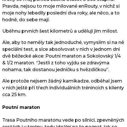
Pravda, nejsou to moje milované enRouty, v nichž si
moje nohy lebedily poslední dva roky, ale něco, a to
hodně, do sebe mají.
Uběhnu prvních šest kilometrů a uděluji jim milost.
Ale, aby to neměly tak jednoduché, vymyslím si na ně
speciální test, a sice absolvovat v nich v jednom dní
dvě běžecké akce: Poutní maraton a Sokolovský 1/4
& 1/2 maraton. “Jestli z toho vyjdu se zdravýma
nohama, tak dostanou jedničku s hvězdičkou”.
Ale protože nejsem žádný kamikadze, odběhal jsem
v nich ještě při třech individuálních trénincích s klienty
cca 25 km.
Poutní maraton
Trasa Poutního maratonu vede po silnici, zpevněných
cestách i v terénu, tedy ideální na to poznat, jak se