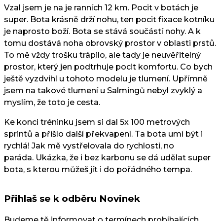
Vzal jsem je na je ranních 12 km. Pocit v botách je
super. Bota krásně drží nohu, ten pocit fixace kotníku
je naprosto boží. Bota se stává součástí nohy. A k
tomu dostává noha obrovský prostor v oblasti prstů.
To mě vždy trošku trápilo, ale tady je neuvěřitelný
prostor, který jen podtrhuje pocit komfortu. Co bych
ještě vyzdvihl u tohoto modelu je tlumení. Upřímně
jsem na takové tlumení u Salmingů nebyl zvyklý a
myslím, že toto je cesta.
Ke konci tréninku jsem si dal 5x 100 metrových
sprintů a přišlo další překvapení. Ta bota umí být i
rychlá! Jak mě vystřelovala do rychlosti, no
paráda. Ukázka, že i bez karbonu se dá udělat super
bota, s kterou můžeš jít i do pořádného tempa.
Přihlaš se k odběru Novinek
Budeme tě informovat o termínech probíhajících