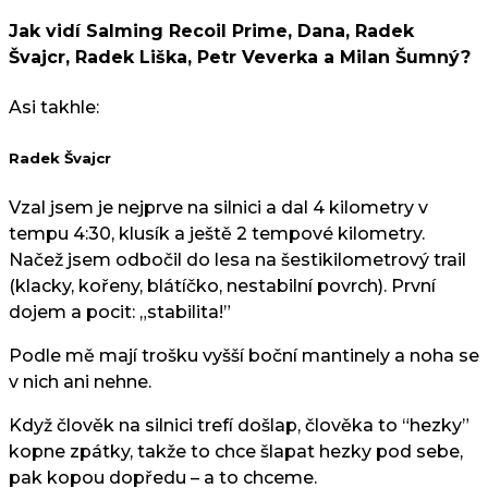
Jak vidí Salming Recoil Prime, Dana, Radek
Švajcr, Radek Liška, Petr Veverka a Milan Šumný?
Asi takhle:
Radek Švajcr
Vzal jsem je nejprve na silnici a dal 4 kilometry v
tempu 4:30, klusík a ještě 2 tempové kilometry.
Načež jsem odbočil do lesa na šestikilometrový trail
(klacky, kořeny, blátíčko, nestabilní povrch). První
dojem a pocit: „stabilita!”
Podle mě mají trošku vyšší boční mantinely a noha se
v nich ani nehne.
Když člověk na silnici trefí došlap, člověka to “hezky”
kopne zpátky, takže to chce šlapat hezky pod sebe,
pak kopou dopředu – a to chceme.