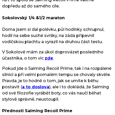
dopředu až do samého cíle.
Sokolovský 1/4 &1/2 maraton
Doma jsem si dal polévku, půl hodinky schrupnul,
hodil na sebe suché svršky, na záda připevnil
vodičskou plachtu a vyrazil na druhou část testu.
V Sokolově mám za úkol doprovázet posledního
účastníka, o tom víc
zde
.
Pokud jde o Salming Recoil Prime, tak i na rozpálené
silnici a při velmi pomalém tempu se chovaly skvěle.
Pravda, je to hodně o tom, jak se umíte k běhu
postavit (
a to doslova
), ale i to dokládá, že Salming
od své filozofie vyrábět boty, co vás naučí běhat
stylově správně, neustoupil.
Přednosti Salming Recoil Prime