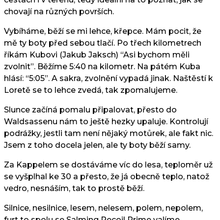
chovají na různých površích.
Vybíháme, běží se mi lehce, křepce. Mám pocit, že
mě ty boty před sebou tlačí. Po třech kilometrech
říkám Kubovi (Jakub Jaksch) “Asi bychom měli
zvolnit”. Běžíme 5:40 na kilometr. Na pátém Kuba
hlásí: “5:05”. A sakra, zvolnění vypadá jinak. Naštěstí k
Loretě se to lehce zvedá, tak zpomalujeme.
Slunce začíná pomalu připalovat, přesto do
Waldsassenu nám to ještě hezky upaluje. Kontrolují
podrážky, jestli tam není nějaký motůrek, ale fakt nic.
Jsem z toho docela jelen, ale ty boty běží samy.
Za Kappelem se dostáváme víc do lesa, teploměr už
se vyšplhal ke 30 a přesto, že já obecně teplo, natož
vedro, nesnáším, tak to prostě běží.
Silnice, nesilnice, lesem, nelesem, polem, nepolem,
furt to spolu se Salming Recoil Prime valíme