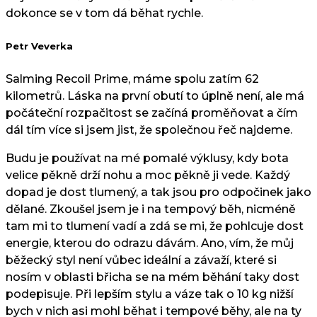
dokonce se v tom dá běhat rychle.
Petr Veverka
Salming Recoil Prime, máme spolu zatím 62
kilometrů. Láska na první obutí to úplně není, ale má
počáteční rozpačitost se začíná proměňovat a čím
dál tím více si jsem jist, že společnou řeč najdeme.
Budu je používat na mé pomalé výklusy, kdy bota
velice pěkně drží nohu a moc pěkně ji vede. Každý
dopad je dost tlumený, a tak jsou pro odpočinek jako
dělané. Zkoušel jsem je i na tempový běh, nicméně
tam mi to tlumení vadí a zdá se mi, že pohlcuje dost
energie, kterou do odrazu dávám. Ano, vím, že můj
běžecký styl není vůbec ideální a závaží, které si
nosím v oblasti břicha se na mém běhání taky dost
podepisuje. Při lepším stylu a váze tak o 10 kg nižší
bych v nich asi mohl běhat i tempové běhy, ale na ty