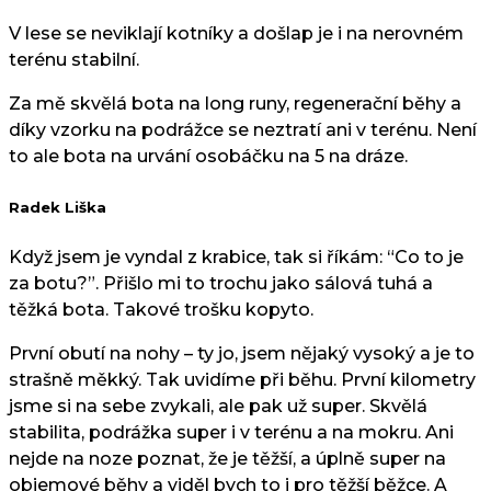
V lese se neviklají kotníky a došlap je i na nerovném
terénu stabilní.
Za mě skvělá bota na long runy, regenerační běhy a
díky vzorku na podrážce se neztratí ani v terénu. Není
to ale bota na urvání osobáčku na 5 na dráze.
Radek Liška
Když jsem je vyndal z krabice, tak si říkám: “Co to je
za botu?”. Přišlo mi to trochu jako sálová tuhá a
těžká bota. Takové trošku kopyto.
První obutí na nohy – ty jo, jsem nějaký vysoký a je to
strašně měkký. Tak uvidíme při běhu. První kilometry
jsme si na sebe zvykali, ale pak už super. Skvělá
stabilita, podrážka super i v terénu a na mokru. Ani
nejde na noze poznat, že je těžší, a úplně super na
objemové běhy a viděl bych to i pro těžší běžce. A