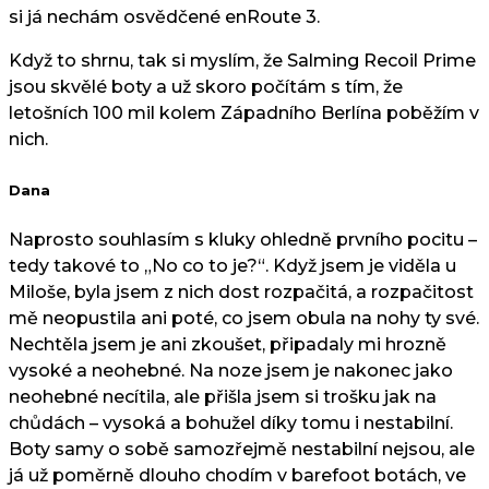
si já nechám osvědčené enRoute 3.
Když to shrnu, tak si myslím, že Salming Recoil Prime
jsou skvělé boty a už skoro počítám s tím, že
letošních 100 mil kolem Západního Berlína poběžím v
nich.
Dana
Naprosto souhlasím s kluky ohledně prvního pocitu –
tedy takové to „No co to je?“. Když jsem je viděla u
Miloše, byla jsem z nich dost rozpačitá, a rozpačitost
mě neopustila ani poté, co jsem obula na nohy ty své.
Nechtěla jsem je ani zkoušet, připadaly mi hrozně
vysoké a neohebné. Na noze jsem je nakonec jako
neohebné necítila, ale přišla jsem si trošku jak na
chůdách – vysoká a bohužel díky tomu i nestabilní.
Boty samy o sobě samozřejmě nestabilní nejsou, ale
já už poměrně dlouho chodím v barefoot botách, ve