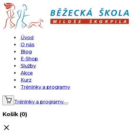
Úvod
O nás
Blog
E-Shop
Služby
Akce
Kurz
Tréninky a programy
Tréninky a programy
Košík (0)