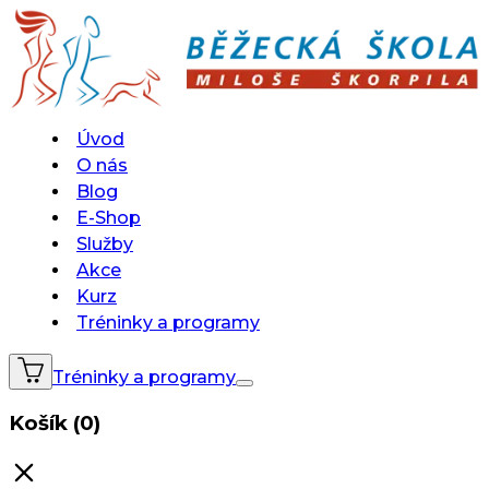
Úvod
O nás
Blog
E-Shop
Služby
Akce
Kurz
Tréninky a programy
Tréninky a programy
Košík (0)