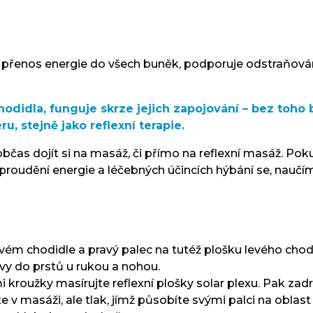
uje přenos energie do všech buněk, podporuje odstraňov
odidla, funguje skrze jejich zapojování – bez toh
u, stejně jako reflexní terapie.
é občas dojít si na masáž, či přímo na reflexní masáž. P
roudění energie a léčebných účincích hýbání se, naučíme
ravém chodidle a pravý palec na tutéž plošku levého chod
avy do prstů u rukou a nohou.
kroužky masírujte reflexní plošky solar plexu. Pak zad
 masáži, ale tlak, jímž působíte svými palci na oblast