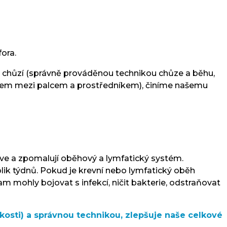
ora.
ou chůzí (správně prováděnou technikou chůze a běhu,
drazem mezi palcem a prostředníkem), činíme našemu
rve a zpomalují oběhový a lymfatický systém.
lik týdnů. Pokud je krevní nebo lymfatický oběh
tam mohly bojovat s infekcí, ničit bakterie, odstraňovat
ikosti) a správnou technikou, zlepšuje naše celkové