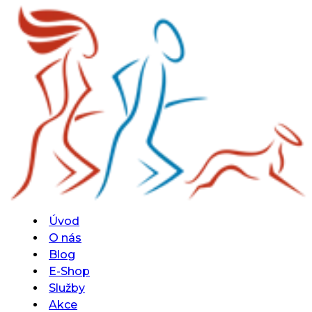
Úvod
O nás
Blog
E-Shop
Služby
Akce