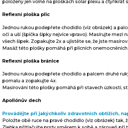
položeny jen volně na ploškách solar plexu a čtyřikrát
Reflexní ploška plic
Jednou rukou podepřete chodidlo (viz obrázek) a palcem
očí a uší (špička šipky nejvíce vpravo). Masírujte mezi
všech šipek. Zopakujte 2x a ujistěte se, že jste masíro
Masáž této plošky pomáhá při plicních onemocněních a 
Reflexní ploška bránice
Jednou rukou podepřete chodidlo a palcem druhé ruky m
pomalu a zopakujte 4x.
Masírování této plošky pomáhá při stavech úzkosti, st
Apollónův dech
Provádějte při jakýchkoliv zdravotních obtížích, na
Položte obě ruce na pravé chodidlo (viz obrázek) tak, ž
Zlehka přitlačujte prsty směrem k sobě a zároveň při to