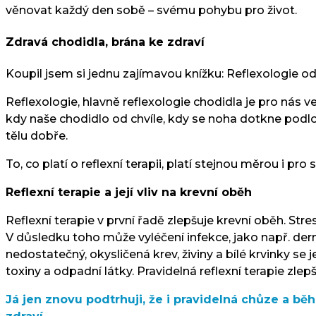
věnovat každý den sobě – svému pohybu pro život.
Zdravá chodidla, brána ke zdraví
Koupil jsem si jednu zajímavou knížku: Reflexologie od
Reflexologie, hlavně reflexologie chodidla je pro nás
kdy naše chodidlo od chvíle, kdy se noha dotkne podlo
tělu dobře.
To, co platí o reflexní terapii, platí stejnou měrou i p
Reflexní terapie a její vliv na krevní oběh
Reflexní terapie v první řadě zlepšuje krevní oběh. Stres
V důsledku toho může vyléčení infekce, jako např. de
nedostatečný, okysličená krev, živiny a bílé krvinky se 
toxiny a odpadní látky. Pravidelná reflexní terapie zl
Já jen znovu podtrhuji, že i pravidelná chůze a bě