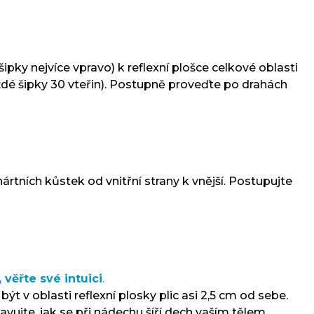
pky nejvíce vpravo) k reflexní plošce celkové oblasti
každé šipky 30 vteřin). Postupně proveďte po drahách
tních kůstek od vnitřní strany k vnější. Postupujte
 věřte své intuici
.
ýt v oblasti reflexní plosky plic asi 2,5 cm od sebe.
avujte, jak se při nádechu šíří dech vaším tělem,