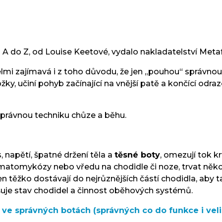
 A do Z, od Louise Keetové, vydalo nakladatelství Metaf
 velmi zajímavá i z toho důvodu, že jen „pouhou“ správn
žky, učiní pohyb začínající na vnější patě a končící o
ro správnou techniku chůze a běhu.
, napětí, špatné držení těla a
těsné boty
, omezují tok k
rmatomykózy nebo vředu na chodidle či noze, trvat něko
jen těžko dostávají do nejrůznějších částí chodidla, aby 
epšuje stav chodidel a činnost oběhových systémů.
h ve správných botách (správných co do funkce i vel