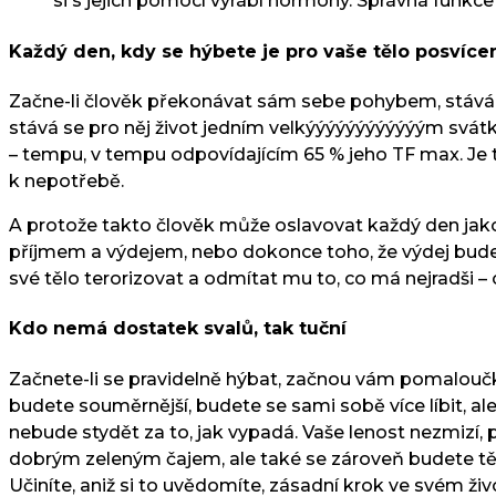
si s jejich pomocí vyrábí hormony. Správná funkce 
Každý den, kdy se hýbete je pro vaše tělo posvíc
Začne-li člověk překonávat sám sebe pohybem, stává se
stává se pro něj život jedním velkýýýýýýýýýýýým svátk
– tempu, v tempu odpovídajícím 65 % jeho TF max. Je to
k nepotřebě.
A protože takto člověk může oslavovat každý den jako
příjmem a výdejem, nebo dokonce toho, že výdej bude 
své tělo terorizovat a odmítat mu to, co má nejradši –
Kdo nemá dostatek svalů, tak tuční
Začnete-li se pravidelně hýbat, začnou vám pomaloučku
budete souměrnější, budete se sami sobě více líbit, a
nebude stydět za to, jak vypadá. Vaše lenost nezmizí, p
dobrým zeleným čajem, ale také se zároveň budete těši
Učiníte, aniž si to uvědomíte, zásadní krok ve svém živo