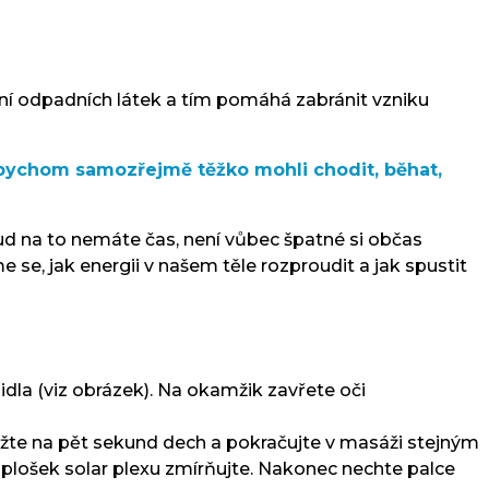
ání odpadních látek a tím pomáhá zabránit vzniku
o bychom samozřejmě těžko mohli chodit, běhat,
okud na to nemáte čas, není vůbec špatné si občas
 se, jak energii v našem těle rozproudit a jak spustit
idla (viz obrázek). Na okamžik zavřete oči
ržte na pět sekund dech a pokračujte v masáži stejným
 plošek solar plexu zmírňujte. Nakonec nechte palce