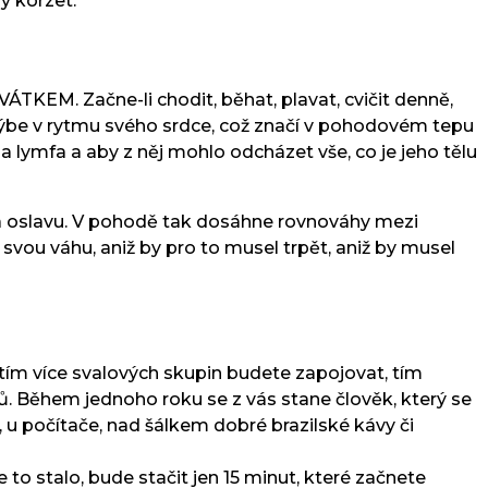
ý korzet.
TKEM. Začne-li chodit, běhat, plavat, cvičit denně,
 hýbe v rytmu svého srdce, což značí v pohodovém tepu
a lymfa a aby z něj mohlo odcházet vše, co je jeho tělu
na oslavu. V pohodě tak dosáhne rovnováhy mezi
ou váhu, aniž by pro to musel trpět, aniž by musel
 tím více svalových skupin budete zapojovat, tím
ků. Během jednoho roku se z vás stane člověk, který se
, u počítače, nad šálkem dobré brazilské kávy či
e to stalo, bude stačit jen 15 minut, které začnete