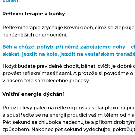
zdraví.
Reflexní terapie a buňky
Reflexní terapie zrychluje krevní oběh, čímž se zlepš
nejrůznějších onemocnění.
Běh a chůze, pohyb, při němž zapojujeme nohy – ch
skákat, jezdit na kole, jezdit na veslařském trenažér
I když budete pravidelně chodit, běhat, cvičit je dobr
provést reflexní masáž sami. A protože si povídáme o p
v našem těle samoléčebné procesy.
Vnitřní energie dýchání
Položte levý palec na reflexní plošku solar plexu na p
a soustřeďte se na energii proudící vaším tělem od hl
Pět sekund se zhluboka nadechujte a přitom drobnými 
způsobem. Nakonec pět sekund vydechujte, pokračujte v