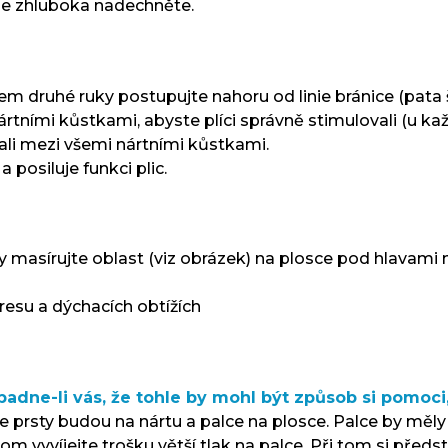
 se zhluboka nadechněte.
 druhé ruky postupujte nahoru od linie bránice (pata ši
 nártními kůstkami, abyste plíci správně stimulovali (u 
vali mezi všemi nártními kůstkami.
posiluje funkci plic.
asírujte oblast (viz obrázek) na plosce pod hlavami nár
resu a dýchacích obtížích
padne-li vás, že tohle by mohl být způsob si pomoci,
e prsty budou na nártu a palce na plosce. Palce by měly b
m vyvíjejte trošku větší tlak na palce. Při tom si předst