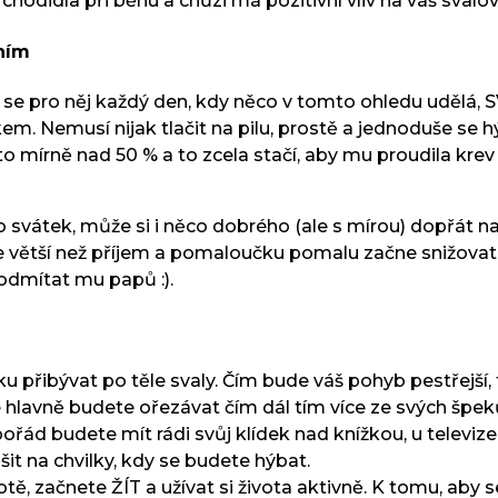
chodidla při běhu a chůzi má pozitivní vliv na váš svalov
ením
 pro něj každý den, kdy něco v tomto ohledu udělá, SVÁ
em. Nemusí nijak tlačit na pilu, prostě a jednoduše se
 mírně nad 50 % a to zcela stačí, aby mu proudila krev 
 svátek, může si i něco dobrého (ale s mírou) dopřát 
větší než příjem a pomaloučku pomalu začne snižovat sv
 odmítat mu papů :).
 přibývat po těle svaly. Čím bude váš pohyb pestřejší,
le hlavně budete ořezávat čím dál tím více ze svých špe
ořád budete mít rádi svůj klídek nad knížkou, u televize
t na chvilky, kdy se budete hýbat.
tě, začnete ŽÍT a užívat si života aktivně. K tomu, aby s