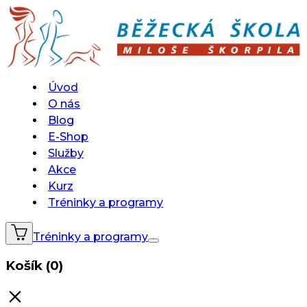
Úvod
O nás
Blog
E-Shop
Služby
Akce
Kurz
Tréninky a programy
Tréninky a programy
Košík (0)