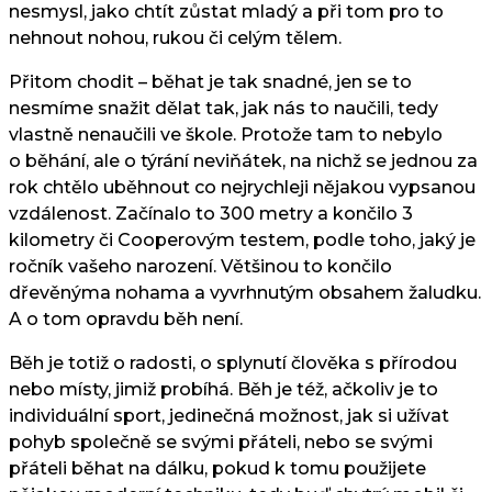
nesmysl, jako chtít zůstat mladý a při tom pro to
nehnout nohou, rukou či celým tělem.
Přitom chodit – běhat je tak snadné, jen se to
nesmíme snažit dělat tak, jak nás to naučili, tedy
vlastně nenaučili ve škole. Protože tam to nebylo
o běhání, ale o týrání neviňátek, na nichž se jednou za
rok chtělo uběhnout co nejrychleji nějakou vypsanou
vzdálenost. Začínalo to 300 metry a končilo 3
kilometry či Cooperovým testem, podle toho, jaký je
ročník vašeho narození. Většinou to končilo
dřevěnýma nohama a vyvrhnutým obsahem žaludku.
A o tom opravdu běh není.
Běh je totiž o radosti, o splynutí člověka s přírodou
nebo místy, jimiž probíhá. Běh je též, ačkoliv je to
individuální sport, jedinečná možnost, jak si užívat
pohyb společně se svými přáteli, nebo se svými
přáteli běhat na dálku, pokud k tomu použijete