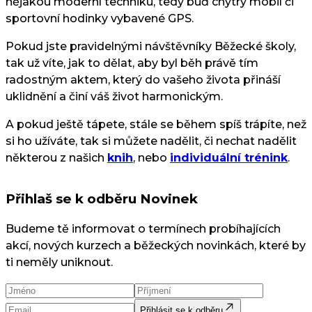
nějakou moderní techniku, tedy buď chytrý mobil či
sportovní hodinky vybavené GPS.
Pokud jste pravidelnými návštěvníky Běžecké školy,
tak už víte, jak to dělat, aby byl běh právě tím
radostným aktem, který do vašeho života přináší
uklidnění a činí váš život harmonickým.
A pokud ještě tápete, stále se během spíš trápíte, než
si ho užíváte, tak si můžete nadělit, či nechat nadělit
některou z našich
knih
, nebo
individuální trénink
.
Přihlaš se k odběru Novinek
Budeme tě informovat o termínech probíhajících
akcí, nových kurzech a běžeckých novinkách, které by
ti neměly uniknout.
Přihlásit se k odběru