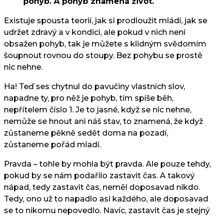
pohyb. A pohyb znamená život.
Existuje spousta teorií, jak si prodloužit mládí, jak se
udržet zdravý a v kondici, ale pokud v nich není
obsažen pohyb, tak je můžete s klidným svědomím
šoupnout rovnou do stoupy. Bez pohybu se prostě
nic nehne.
Ha! Teď ses chytnul do pavučiny vlastních slov,
napadne ty, pro něž je pohyb, tím spíše běh,
nepřítelem číslo 1. Je to jasné, když se nic nehne,
nemůže se hnout ani náš stav, to znamená, že když
zůstaneme pěkně sedět doma na pozadí,
zůstaneme pořád mladí.
Pravda – tohle by mohla být pravda. Ale pouze tehdy,
pokud by se nám podařilo zastavit čas. A takový
nápad, tedy zastavit čas, neměl doposavad nikdo.
Tedy, ono už to napadlo asi každého, ale doposavad
se to nikomu nepovedlo. Navíc, zastavit čas je stejný