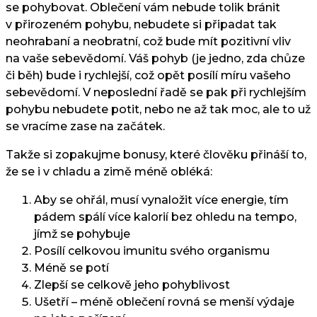
se pohybovat. Oblečení vám nebude tolik bránit
v přirozeném pohybu, nebudete si připadat tak
neohrabaní a neobratní, což bude mít pozitivní vliv
na vaše sebevědomí. Váš pohyb (je jedno, zda chůze
či běh) bude i rychlejší, což opět posílí míru vašeho
sebevědomí. V neposlední řadě se pak při rychlejším
pohybu nebudete potit, nebo ne až tak moc, ale to už
se vracíme zase na začátek.
Takže si zopakujme bonusy, které člověku přináší to,
že se i v chladu a zimě méně obléká:
Aby se ohřál, musí vynaložit více energie, tím
pádem spálí více kalorií bez ohledu na tempo,
jímž se pohybuje
Posílí celkovou imunitu svého organismu
Méně se potí
Zlepší se celkově jeho pohyblivost
Ušetří – méně oblečení rovná se menší výdaje