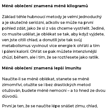
Méně oblečení znamená méně kilogramů
Základ téhle hubnoucí metody je velmi jednoduchý
a je skutečně seriózní, ačkoliv se může na první
pohled zdát, jako že si z vás chceme vystřelit. Jediné,
co musíte udělat, je oblékat se tak, aby když vyjdete,
ven jste cítili chlad, a donutili jste tak svůj
metabolismus vyvinout více energie k ohřátí a tím
i pálení kalorií. Ohřát se pak můžete intenzivnější
chůzí, během, ale i tím, že se roztřesete jako ratlík.
Méně oblečení znamená lepší imunitu
Naučíte-li se méně oblékat, stanete se méně
zimomřiví, otužíte se i bez drastických metod
otužován, budete méně nemocní – a to hned ze dvou
důvodů.
První je ten, že se naučíte lépe snášet zimu, chlad,