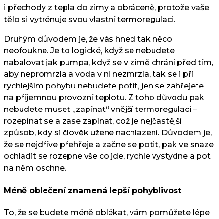
i přechody z tepla do zimy a obráceně, protože vaše
tělo si vytrénuje svou vlastní termoregulaci.
Druhým důvodem je, že vás hned tak něco
neofoukne. Je to logické, když se nebudete
nabalovat jak pumpa, když se v zimě chrání před tím,
aby nepromrzla a voda v ní nezmrzla, tak se i při
rychlejším pohybu nebudete potit, jen se zahřejete
na příjemnou provozní teplotu. Z toho důvodu pak
nebudete muset „zapínat“ vnější termoregulaci –
rozepínat se a zase zapínat, což je nejčastější
způsob, kdy si člověk užene nachlazení. Důvodem je,
že se nejdříve přehřeje a začne se potit, pak ve snaze
ochladit se rozepne vše co jde, rychle vystydne a pot
na něm oschne.
Méně oblečení znamená lepší pohyblivost
To, že se budete méně oblékat, vám pomůžete lépe