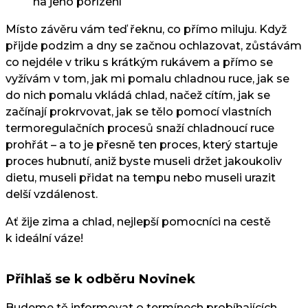
na jeho pořízení
Místo závěru vám teď řeknu, co přímo miluju. Když
přijde podzim a dny se začnou ochlazovat, zůstávám
co nejdéle v triku s krátkým rukávem a přímo se
vyžívám v tom, jak mi pomalu chladnou ruce, jak se
do nich pomalu vkládá chlad, načež cítím, jak se
začínají prokrvovat, jak se tělo pomocí vlastních
termoregulačních procesů snaží chladnoucí ruce
prohřát – a to je přesně ten proces, který startuje
proces hubnutí, aniž byste museli držet jakoukoliv
dietu, museli přidat na tempu nebo museli urazit
delší vzdálenost.
Ať žije zima a chlad, nejlepší pomocníci na cestě
k ideální váze!
Přihlaš se k odběru Novinek
Budeme tě informovat o termínech probíhajících