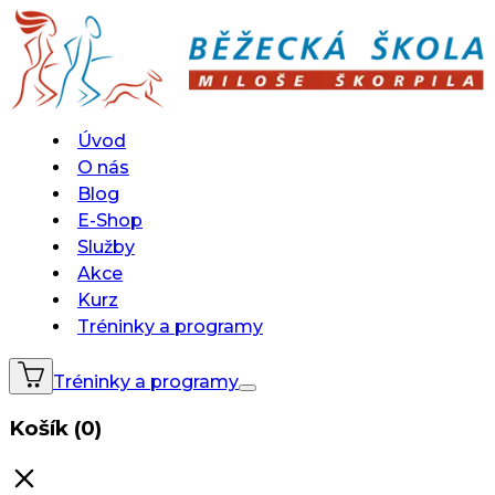
Úvod
O nás
Blog
E-Shop
Služby
Akce
Kurz
Tréninky a programy
Tréninky a programy
Košík (0)