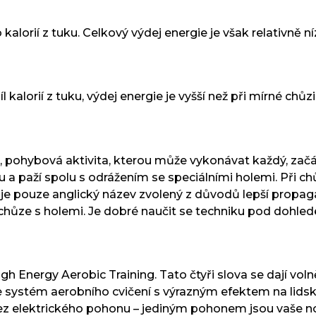
kalorií z tuku. Celkový výdej energie je však relativně 
kalorií z tuku, výdej energie je vyšší než při mírné chůzi
ná, pohybová aktivita, kterou může vykonávat každý, zač
ou a paží spolu s odrážením se speciálními holemi. Při 
 je pouze anglický název zvolený z důvodů lepší propaga
chůze s holemi. Je dobré naučit se techniku pod dohled
igh Energy Aerobic Training. Tato čtyři slova se dají vol
 systém aerobního cvičení s výrazným efektem na lidsk
bez elektrického pohonu – jediným pohonem jsou vaše n