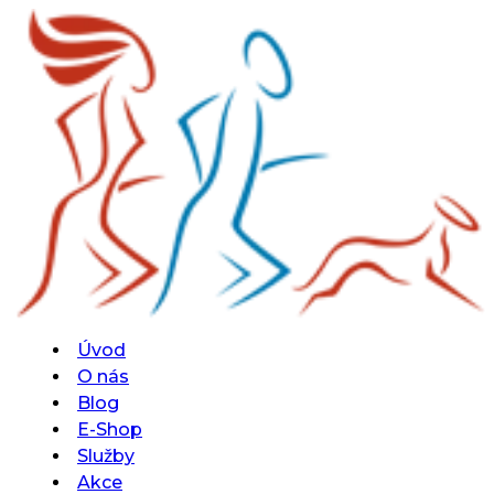
Úvod
O nás
Blog
E-Shop
Služby
Akce