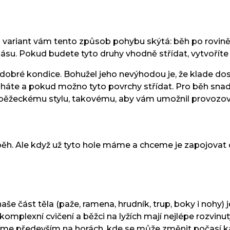
ch variant vám tento způsob pohybu skýtá: běh po rovin
 pásu. Pokud budete tyto druhy vhodně střídat, vytvoříte
 dobré kondice. Bohužel jeho nevýhodou je, že klade dos
 běháte a pokud možno tyto povrchy střídat. Pro běh snad
u běžeckému stylu, takovému, aby vám umožnil provozo
ěh. Ale když už tyto hole máme a chceme je zapojovat d
naše část těla (paže, ramena, hrudník, trup, boky i nohy
mplexní cvičení a běžci na lyžích mají nejlépe rozvinut
íme především na horách, kde se může změnit počasí každo