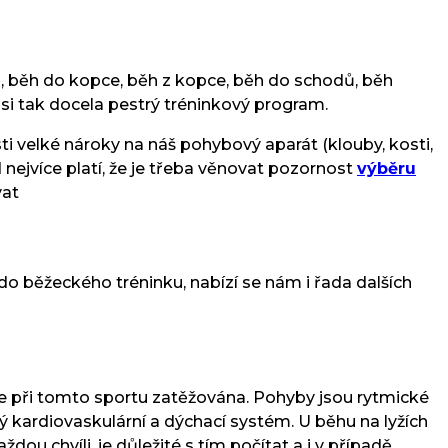
ě, běh do kopce, běh z kopce, běh do schodů, běh
 si tak docela pestrý tréninkový program.
ti velké nároky na náš pohybový aparát (klouby, kosti,
 nejvíce platí, že je třeba věnovat pozornost
výběru
vat
o běžeckého tréninku, nabízí se nám i řada dalších
) je při tomto sportu zatěžována. Pohyby jsou rytmické
ý kardiovaskulární a dýchací systém. U běhu na lyžích
u chvíli, je důležité s tím počítat a i v případě