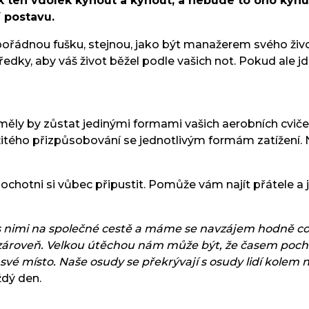
ak ten vdolek kynout a kynout, a nebude to ono kynut
í postavu.
pořádnou fušku, stejnou, jako být manažerem svého živo
edky, aby váš život běžel podle vašich not. Pokud ale jde
neměly by zůstat jedinými formami vašich aerobních cviče
žitého přizpůsobování se jednotlivým formám zatížení.
 ochotni si vůbec připustit. Pomůže vám najít přátele a ji
sme s nimi na společné cestě a máme se navzájem hodně 
tel zároveň. Velkou útěchou nám může být, že časem poch
vé místo. Naše osudy se překrývají s osudy lidí kolem n
ždý den.