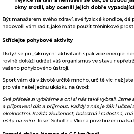
nejvíce na talíř a nemuseli se bát, že budou j
okny srotili, aby ocenili jejich dobře vypadajíc
Být manažerem svého zdraví, své fyzické kondice, dá 
nedovolil vám radit, jaké máte použít tréninkové prostř
Střídejte pohybové aktivity
I když se při „šikmých“ aktivitách spálí více energie, 
rovině dokáží udržet váš organismus ve stavu nepřetr
vašeho pohybového ústrojí.
Sport vám dá v životě určitě mnoho, určitě víc, než jste
pro vás našel jednu ukázku na úvod:
Své přátele si vybíráme a oni si nás také vybrali. J
a připraveni dát a přijmout. Každý z nás je žák i uči
okolnostmi. Každá zkušenost, bolestná i radostná, má s
ušita na míru
. Josef Schultz – Vlídná povzbuzení na ka