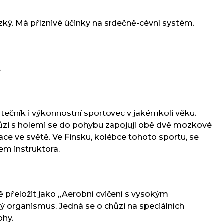
nízký. Má příznivé účinky na srdečně-cévní systém.
.
átečník i výkonnostní sportovec v jakémkoli věku.
chůzi s holemi se do pohybu zapojují obě dvě mozkové
ce ve světě. Ve Finsku, kolébce tohoto sportu, se
em instruktora.
ně přeložit jako „Aerobní cvičení s vysokým
ý organismus. Jedná se o chůzi na speciálních
ohy.