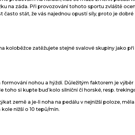
žku na záda. Při provozování tohoto sportu zvláště ocen
 často stát, že vás najednou opustí síly, proto je dobré
na koloběžce zatěžujete stejné svalové skupiny jako při 
 formování nohou a hýždí. Důležitým faktorem je výběr 
dle toho si kupte buď kolo silniční či horské, resp. trekin
kat země a je-li noha na pedálu v nejnižší poloze, měla 
 kole nižší o 10 tepů/min.