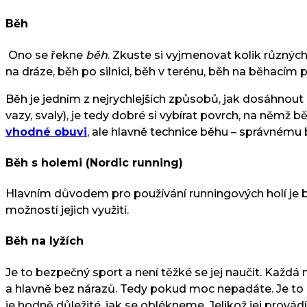
Běh
Ono se řekne
běh
. Zkuste si vyjmenovat kolik různý
na dráze, běh po silnici, běh v terénu, běh na běhacím
Běh je jedním z nejrychlejších způsobů, jak dosáhnout
vazy, svaly), je tedy dobré si vybírat povrch, na němž
vhodné obuvi
, ale hlavně technice běhu – správném
Běh s holemi (Nordic running)
Hlavním důvodem pro používání runningových holí je b
možností jejich využití.
Běh na lyžích
Je to bezpečný sport a není těžké se jej naučit. Každá 
a hlavně bez nárazů. Tedy pokud moc nepadáte. Je to ko
je hodně důležité, jak se oblékneme. Jelikož jej provád