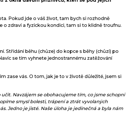
í z okna davům příznivců, kteří se pod jejich
ta. Pokud jde o váš život, tam bych si rozhodně
 o zdraví a fyzickou kondici, tam si to klidně troufnu.
ní. Střídání běhu (chůze) do kopce s běhy (chůzí) po
 Navíc se tím vyhnete jednostrannému zatěžování
m zase vás. O tom, jak je to v životě důležité, jsem si
co učit. Navzájem se obohacujeme tím, co jsme schopni
opíme smysl bolesti, trápení a ztrát vyvolaných
ás. Jedno je jisté. Naše úloha je jedinečná a byla nám