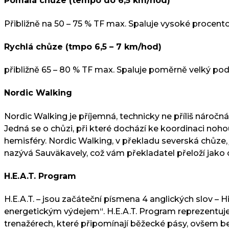
Pomalá chůze (tempo do 6,5 km/hod)
Přibližně na 50 – 75 % TF max. Spaluje vysoké procento 
Rychlá chůze (tmpo 6,5 – 7 km/hod)
přibližně 65 – 80 % TF max. Spaluje poměrně velký podíl 
Nordic Walking
Nordic Walking je příjemná, technicky ne příliš nároč
Jedná se o chůzi, při které dochází ke koordinaci noh
hemisféry. Nordic Walking, v překladu severská chůze,
nazývá Sauväkavely, což vám překladatel přeloží jako 
H.E.A.T. Program
H.E.A.T. – jsou začáteční písmena 4 anglických slov – H
energetickým výdejem“. H.E.A.T. Program reprezentuje
trenažérech, které připomínají běžecké pásy, ovšem 