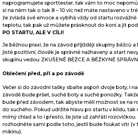
naprogramujete sporttester, tak vám to moc nepomůže
si na něm tak o tak 8 – 10 víc než máte nastaveno v tré
že zvládá své emoce a vybíhá vždy od startu rozvážně
teplotu, tak pak už můžete prásknout do koní a jít pod
PO STARTU, ALE V CÍLI!
Je běžnou praxí, že na závod přijíždějí skupiny běžců a
jistě pozitivní, člověk je správně nažhavený a start ne
skupinu vedou: ZKUŠENÉ BĚŽCE A BĚŽKYNĚ SPRÁVN
Oblečení před, při a po závodě
Večer si do závodní tašky sbalte aspoň dvoje boty, i na
závodě bude pršet, suché boty a suché ponožky. Takže p
bude před závodem, tak abyste měli možnost se na roz
do suchého. Pokud udržíte hlavu po startu v klidu, tak 
mírný chlad a to i přesto, že jste už zahřátí rozcvičko
rozhodněte sami podle toho, jestli bude foukat vítr (
mikinu).