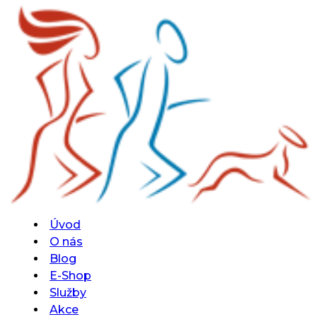
Úvod
O nás
Blog
E-Shop
Služby
Akce