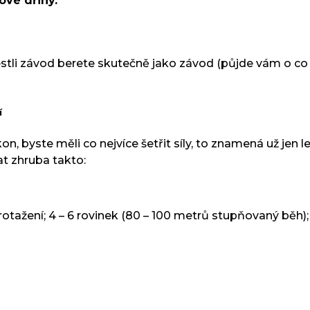
ové dřiny.
estli závod berete skutečně jako závod (půjde vám o co n
í
, byste měli co nejvíce šetřit síly, to znamená už jen 
at zhruba takto:
protažení; 4 – 6 rovinek (80 – 100 metrů stupňovaný běh)