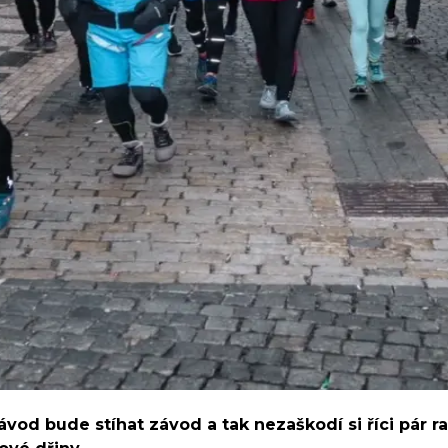
od bude stíhat závod a tak nezaškodí si říci pár ra