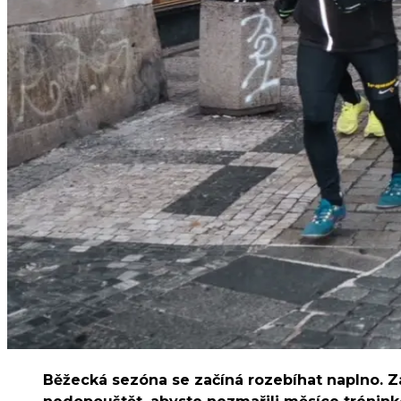
Běžecká sezóna se začíná rozebíhat naplno. Záv