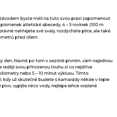
ed závodem byste měli na tuto svou praxi zapomenout
r písmenek atletické abecedy, 4 – 5 rovinek (100 m
ávně nahřejete své svaly, rozdýcháte plíce, ale také
lometrů před cílem.
druhý den, hlavně po tom v sezóně prvním, vám najednou
raději svou přirozenou touhu si co nejdříve
kilometry nebo 5 – 10 minut výklusu. Tímto
li, kdy už skutečně budete s kamarády někde v teple
 pivo, vypijte něco vody, nejlépe lehce oražené