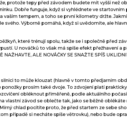
, protože tepy před závodem budete mít vyšší než obvy
ninku. Dobře funguje, když si vyhlédnete ve startovním p
 a vaším tempem, a toho se první kilometry držte. Jakm
le svého. Výborně pomáhá, když si uvědomíte, ale hlavn
 běžkyň, které trénují spolu, takže se i společně před zá
vypustí. U nováčků to však má spíše efekt přežhavení a př
Ě NAŽHAVTE, ALE NOVÁČKY SE SNAŽTE SPÍŠ UKLIDNI
 silnici to může klouzat (hlavně v tomto předjarním obdo
onožky prosím také dvoje. To zdvojení platí prakticky p
cvičení obléknout přiměřeně, podle aktuálního počasí,
na vlastní závod se oblečte tak, jako se běžně oblékáte 
u. Mírný chlad pocítíte proto, že před startem ze sebe sh
v tom případě si necháte spíše větrovku), nebo bude opr