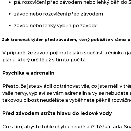
pá. rozcvičení před závodem nebo lehký běh do 3
závod nebo rozcvičení před závodem
závod nebo lehký výběh po závodě
Jak trénovat týden před závodem, který poběžíte v rámci př
V případě, že závod pojímáte jako součást tréninku (j
plánu, který určitě už s tímto počítá.
Psychika a adrenalin
Přesto, že jste zvládli odtrénovat vše, co jste měli v 
vaše nervy, vyplaví se vám adrenalin a vy se nebudete sta
takovou blbost neuděláte a vyběhnete pěkně rozvážně 
Před závodem strčte hlavu do ledové vody
Co s tím, abyste tuhle chybu neudělali? Těžká rada. Sn