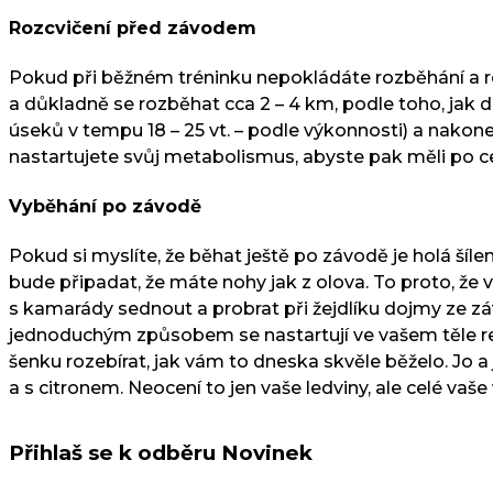
Rozcvičení před závodem
Pokud při běžném tréninku nepokládáte rozběhání a ro
a důkladně se rozběhat cca 2 – 4 km, podle toho, jak d
úseků v tempu 18 – 25 vt. – podle výkonnosti) a nakon
nastartujete svůj metabolismus, abyste pak měli po cel
Vyběhání po závodě
Pokud si myslíte, že běhat ještě po závodě je holá šíl
bude připadat, že máte nohy jak z olova. To proto, že
s kamarády sednout a probrat při žejdlíku dojmy ze zá
jednoduchým způsobem se nastartují ve vašem těle reg
šenku rozebírat, jak vám to dneska skvěle běželo. Jo a
a s citronem. Neocení to jen vaše ledviny, ale celé vaše 
Přihlaš se k odběru Novinek