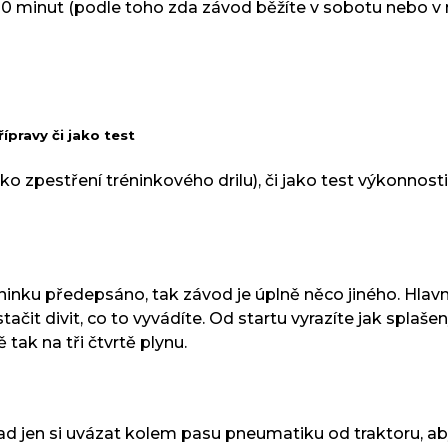
0 minut (podle toho zda závod běžíte v sobotu nebo v 
ípravy či jako test
ako zpestření tréninkového drilu), či jako test výkonno
tréninku předepsáno, tak závod je úplně něco jiného. Hla
čit divit, co to vyvádíte. Od startu vyrazíte jak splašený k
tak na tři čtvrtě plynu.
ad jen si uvázat kolem pasu pneumatiku od traktoru, aby