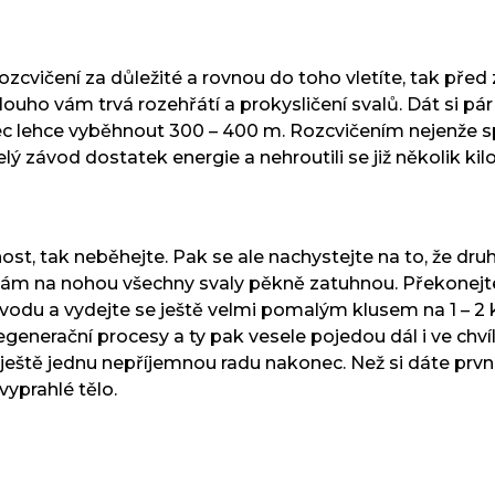
zcvičení za důležité a rovnou do toho vletíte, tak př
louho vám trvá rozehřátí a prokysličení svalů. Dát si pá
ec lehce vyběhnout 300 – 400 m. Rozcvičením nejenže spr
ý závod dostatek energie a nehroutili se již několik ki
enost, tak neběhejte. Pak se ale nachystejte na to, že 
 vám na nohou všechny svaly pěkně zatuhnou. Překonejte 
vodu a vydejte se ještě velmi pomalým klusem na 1 – 2 
enerační procesy a ty pak vesele pojedou dál i ve chví
 ještě jednu nepříjemnou radu nakonec. Než si dáte první
vyprahlé tělo.