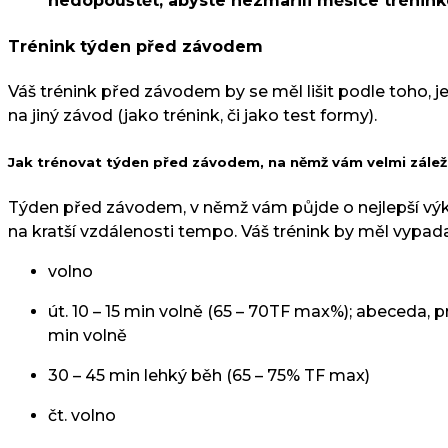
nedopouštět, abyste nezmařili měsíce trénink
Trénink týden před závodem
Váš trénink před závodem by se měl lišit podle toho, j
na jiný závod (jako trénink, či jako test formy).
Jak trénovat týden před závodem, na němž vám velmi zálež
Týden před závodem, v němž vám půjde o nejlepší výkon
na kratší vzdálenosti tempo. Váš trénink by měl vypad
volno
út. 10 – 15 min volně (65 – 70TF max%); abeceda, 
min volně
30 – 45 min lehký běh (65 – 75% TF max)
čt. volno