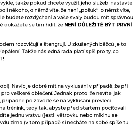
kle, takže pokud chcete využít jeho služeb, nastavte
oli někoho, o němž víte, že není „pošuk“, o němž víte,
ile budete rozdýchaní a vaše svaly budou mít správnou
ě dokážete se tím řídit: že
NENÍ DŮLEŽITÉ BÝT PRVNÍ
vodem rozcvičují a štengrují. U zkušených běžců je to
epálení. Takže následná rada platí spíš pro ty, co
T!
bí). Navíc je dobré mít na vyklusání v případě, že při
ro veškeré oblečení. Jednak proto, že nevíte, jak
 případně po závodě se na vyklusání převléci
na trénink, tedy tak, abyste před startem pociťovali
odíte jednu vrstvu (jestli větrovku nebo mikinu se
avdu zima (v tom případě si necháte na sobě spíše tu