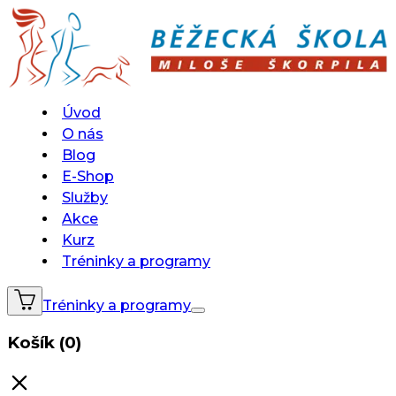
Úvod
O nás
Blog
E-Shop
Služby
Akce
Kurz
Tréninky a programy
Tréninky a programy
Košík (0)