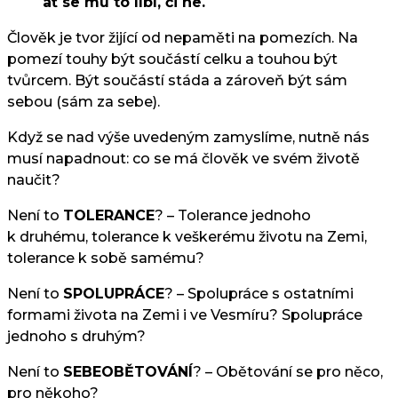
ať se mu to líbí, či ne.
Člověk je tvor žijící od nepaměti na pomezích. Na
pomezí touhy být součástí celku a touhou být
tvůrcem. Být součástí stáda a zároveň být sám
sebou (sám za sebe).
Když se nad výše uvedeným zamyslíme, nutně nás
musí napadnout: co se má člověk ve svém životě
naučit?
Není to
TOLERANCE
? – Tolerance jednoho
k druhému, tolerance k veškerému životu na Zemi,
tolerance k sobě samému?
Není to
SPOLUPRÁCE
? – Spolupráce s ostatními
formami života na Zemi i ve Vesmíru? Spolupráce
jednoho s druhým?
Není to
SEBEOBĚTOVÁNÍ
? – Obětování se pro něco,
pro někoho?