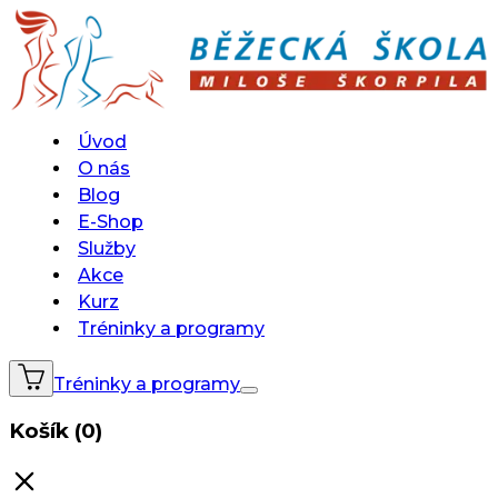
Úvod
O nás
Blog
E-Shop
Služby
Akce
Kurz
Tréninky a programy
Tréninky a programy
Košík (0)