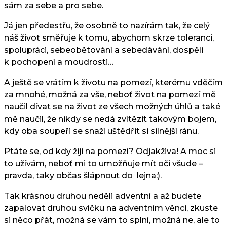
sám za sebe a pro sebe.
Já jen předestřu, že osobně to nazírám tak, že celý
náš život směřuje k tomu, abychom skrze toleranci,
spolupráci, sebeobětování a sebedávání, dospěli
k pochopení a moudrosti…
A ještě se vrátím k životu na pomezí, kterému vděčím
za mnohé, možná za vše, neboť život na pomezí mě
naučil dívat se na život ze všech možných úhlů a také
mě naučil, že nikdy se nedá zvítězit takovým bojem,
kdy oba soupeři se snaží uštědřit si silnější ránu.
Ptáte se, od kdy žiji na pomezí? Odjakživa! A moc si
to užívám, neboť mi to umožňuje mít oči všude –
pravda, taky občas šlápnout do lejna:).
Tak krásnou druhou neděli adventní a až budete
zapalovat druhou svíčku na adventním věnci, zkuste
si něco přát, možná se vám to splní, možná ne, ale to