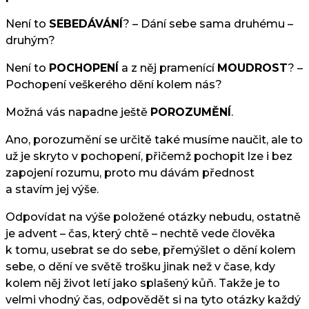
Není to
SEBEDÁVÁNÍ
? – Dání sebe sama druhému –
druhým?
Není to
POCHOPENÍ
a z něj pramenící
MOUDROST
? –
Pochopení veškerého dění kolem nás?
Možná vás napadne ještě
POROZUMĚNÍ
.
Ano, porozumění se určitě také musíme naučit, ale to
už je skryto v pochopení, přičemž pochopit lze i bez
zapojení rozumu, proto mu dávám přednost
a stavím jej výše.
Odpovídat na výše položené otázky nebudu, ostatně
je advent – čas, který chtě – nechtě vede člověka
k tomu, usebrat se do sebe, přemýšlet o dění kolem
sebe, o dění ve světě trošku jinak než v čase, kdy
kolem něj život letí jako splašený kůň. Takže je to
velmi vhodný čas, odpovědět si na tyto otázky každý