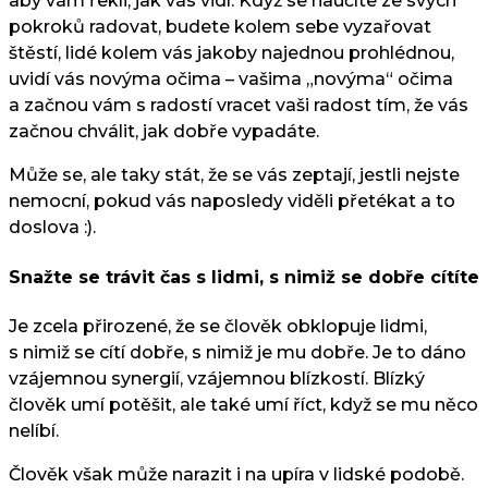
aby vám řekli, jak vás vidí. Když se naučíte ze svých
pokroků radovat, budete kolem sebe vyzařovat
štěstí, lidé kolem vás jakoby najednou prohlédnou,
uvidí vás novýma očima – vašima „novýma“ očima
a začnou vám s radostí vracet vaši radost tím, že vás
začnou chválit, jak dobře vypadáte.
Může se, ale taky stát, že se vás zeptají, jestli nejste
nemocní, pokud vás naposledy viděli přetékat a to
doslova :).
Snažte se trávit čas s lidmi, s nimiž se dobře cítíte
Je zcela přirozené, že se člověk obklopuje lidmi,
s nimiž se cítí dobře, s nimiž je mu dobře. Je to dáno
vzájemnou synergií, vzájemnou blízkostí. Blízký
člověk umí potěšit, ale také umí říct, když se mu něco
nelíbí.
Člověk však může narazit i na upíra v lidské podobě.