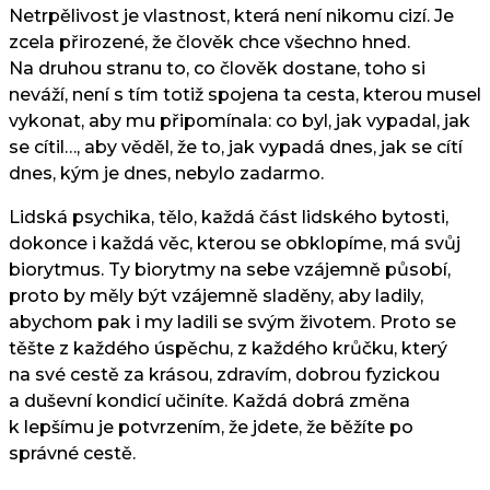
Netrpělivost je vlastnost, která není nikomu cizí. Je
zcela přirozené, že člověk chce všechno hned.
Na druhou stranu to, co člověk dostane, toho si
neváží, není s tím totiž spojena ta cesta, kterou musel
vykonat, aby mu připomínala: co byl, jak vypadal, jak
se cítil…, aby věděl, že to, jak vypadá dnes, jak se cítí
dnes, kým je dnes, nebylo zadarmo.
Lidská psychika, tělo, každá část lidského bytosti,
dokonce i každá věc, kterou se obklopíme, má svůj
biorytmus. Ty biorytmy na sebe vzájemně působí,
proto by měly být vzájemně sladěny, aby ladily,
abychom pak i my ladili se svým životem. Proto se
těšte z každého úspěchu, z každého krůčku, který
na své cestě za krásou, zdravím, dobrou fyzickou
a duševní kondicí učiníte. Každá dobrá změna
k lepšímu je potvrzením, že jdete, že běžíte po
správné cestě.