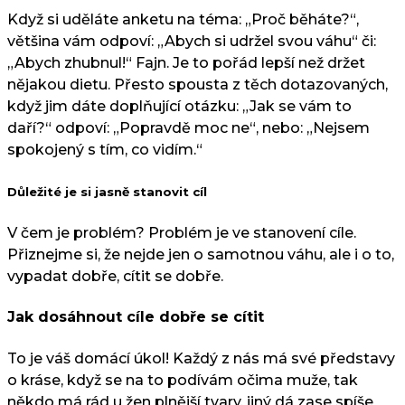
Když si uděláte anketu na téma: „Proč běháte?“,
většina vám odpoví: „Abych si udržel svou váhu“ či:
„Abych zhubnul!“ Fajn. Je to pořád lepší než držet
nějakou dietu. Přesto spousta z těch dotazovaných,
když jim dáte doplňující otázku: „Jak se vám to
daří?“ odpoví: „Popravdě moc ne“, nebo: „Nejsem
spokojený s tím, co vidím.“
Důležité je si jasně stanovit cíl
V čem je problém? Problém je ve stanovení cíle.
Přiznejme si, že nejde jen o samotnou váhu, ale i o to,
vypadat dobře, cítit se dobře.
Jak dosáhnout cíle dobře se cítit
To je váš domácí úkol! Každý z nás má své představy
o kráse, když se na to podívám očima muže, tak
někdo má rád u žen plnější tvary, jiný dá zase spíše