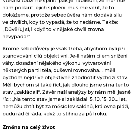
která si toužíme splnit, pak je nabíledni, že má-li se
nám podařit jejich splnění, musíme věřit, že to
dokážeme, protože sebedůvěra nám dodává sílu
ve chvílích, kdy to vypadá, že to nedáme. Takže:
„Důvěřuj si, i když to v nějaké chvíli zrovna
nevypadá!“
Kromě sebedůvěry je však třeba, abychom byli při
stanovování cílů objektivní. Je-li naším cílem snížení
váhy, dosažení nějakého výkonu, vytvarování
některých partii těla, duševní rovnováha…, měli
bychom nejdříve objektivně zhodnotit výchozí stav.
Měli bychom si také říct, jak dlouho jsme si na tento
stav „zakládali“. Závěr naší analýzy by nám měl jasně
říci: „Na tento stav jsme si zakládali 5, 10, 15, 20… let,
nemůžu chtít být za měsíc lev salónů, královna pláží,
budu rád či ráda, když to stihnu za půl roku.
Změna na celý život