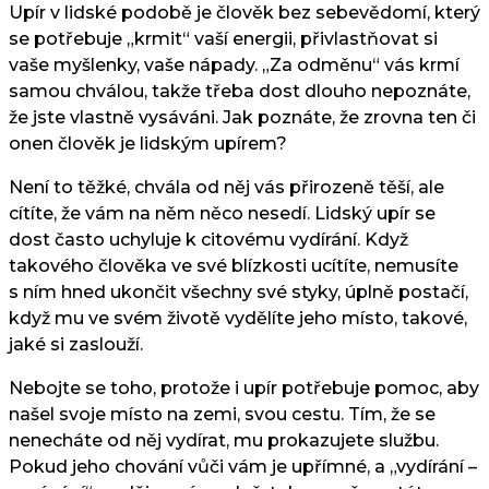
Upír v lidské podobě je člověk bez sebevědomí, který
se potřebuje „krmit“ vaší energii, přivlastňovat si
vaše myšlenky, vaše nápady. „Za odměnu“ vás krmí
samou chválou, takže třeba dost dlouho nepoznáte,
že jste vlastně vysáváni. Jak poznáte, že zrovna ten či
onen člověk je lidským upírem?
Není to těžké, chvála od něj vás přirozeně těší, ale
cítíte, že vám na něm něco nesedí. Lidský upír se
dost často uchyluje k citovému vydírání. Když
takového člověka ve své blízkosti ucítíte, nemusíte
s ním hned ukončit všechny své styky, úplně postačí,
když mu ve svém životě vydělíte jeho místo, takové,
jaké si zaslouží.
Nebojte se toho, protože i upír potřebuje pomoc, aby
našel svoje místo na zemi, svou cestu. Tím, že se
nenecháte od něj vydírat, mu prokazujete službu.
Pokud jeho chování vůči vám je upřímné, a „vydírání –