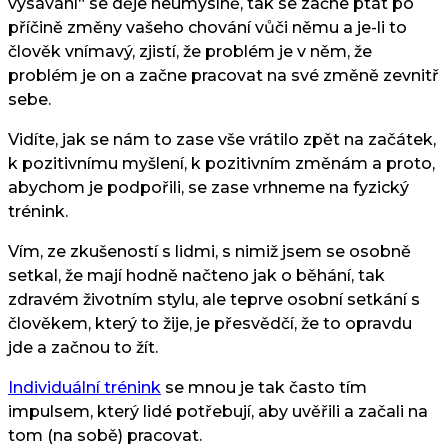
vysávání“ se děje neúmyslně, tak se začne ptát po
příčině změny vašeho chování vůči němu a je-li to
člověk vnímavý, zjistí, že problém je v něm, že
problém je on a začne pracovat na své změně zevnitř
sebe.
Vidíte, jak se nám to zase vše vrátilo zpět na začátek,
k pozitivnímu myšlení, k pozitivním změnám a proto,
abychom je podpořili, se zase vrhneme na fyzický
trénink.
Vím, ze zkušeností s lidmi, s nimiž jsem se osobně
setkal, že mají hodně načteno jak o běhání, tak
zdravém životním stylu, ale teprve osobní setkání s
člověkem, který to žije, je přesvědčí, že to opravdu
jde a začnou to žít.
Individuální trénink
se mnou je tak často tím
impulsem, který lidé potřebují, aby uvěřili a začali na
tom (na sobě) pracovat.