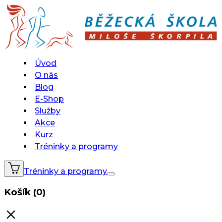
Úvod
O nás
Blog
E-Shop
Služby
Akce
Kurz
Tréninky a programy
Tréninky a programy
Košík (0)