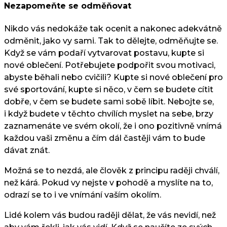
Nezapomeňte se odměňovat
Nikdo vás nedokáže tak ocenit a nakonec adekvátně
odměnit, jako vy sami. Tak to dělejte, odměňujte se.
Když se vám podaří vytvarovat postavu, kupte si
nové oblečení. Potřebujete podpořit svou motivaci,
abyste běhali nebo cvičili? Kupte si nové oblečení pro
své sportování, kupte si něco, v čem se budete cítit
dobře, v čem se budete sami sobě líbit. Nebojte se,
i když budete v těchto chvílích myslet na sebe, brzy
zaznamenáte ve svém okolí, že i ono pozitivně vnímá
každou vaši změnu a čím dál častěji vám to bude
dávat znát.
Možná se to nezdá, ale člověk z principu raději chválí,
než kárá. Pokud vy nejste v pohodě a myslíte na to,
odrazí se to i ve vnímání vaším okolím.
Lidé kolem vás budou raději dělat, že vás nevidí, než