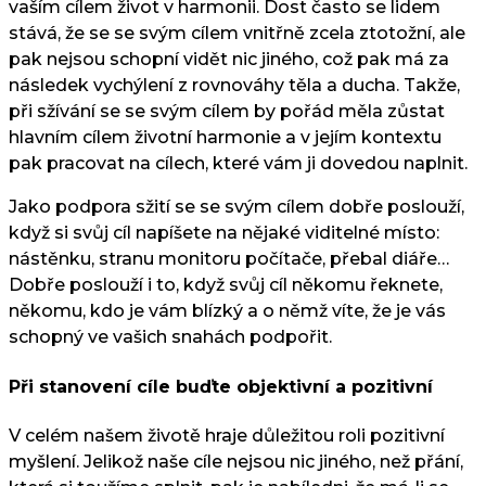
vaším cílem život v harmonii. Dost často se lidem
stává, že se se svým cílem vnitřně zcela ztotožní, ale
pak nejsou schopní vidět nic jiného, což pak má za
následek vychýlení z rovnováhy těla a ducha. Takže,
při sžívání se se svým cílem by pořád měla zůstat
hlavním cílem životní harmonie a v jejím kontextu
pak pracovat na cílech, které vám ji dovedou naplnit.
Jako podpora sžití se se svým cílem dobře poslouží,
když si svůj cíl napíšete na nějaké viditelné místo:
nástěnku, stranu monitoru počítače, přebal diáře…
Dobře poslouží i to, když svůj cíl někomu řeknete,
někomu, kdo je vám blízký a o němž víte, že je vás
schopný ve vašich snahách podpořit.
Při stanovení cíle buďte objektivní a pozitivní
V celém našem životě hraje důležitou roli pozitivní
myšlení. Jelikož naše cíle nejsou nic jiného, než přání,