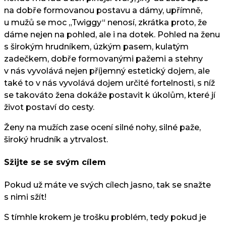
na dobře formovanou postavu a dámy, upřímně,
u mužů se moc „Twiggy“ nenosí, zkrátka proto, že
dáme nejen na pohled, ale i na dotek. Pohled na ženu
s širokým hrudníkem, úzkým pasem, kulatým
zadečkem, dobře formovanými pažemi a stehny
v nás vyvolává nejen příjemný estetický dojem, ale
také to v nás vyvolává dojem určité fortelnosti, s níž
se takováto žena dokáže postavit k úkolům, které jí
život postaví do cesty.
Ženy na mužích zase ocení silné nohy, silné paže,
široký hrudník a ytrvalost.
Sžijte se se svým cílem
Pokud už máte ve svých cílech jasno, tak se snažte
s nimi sžít!
S tímhle krokem je trošku problém, tedy pokud je