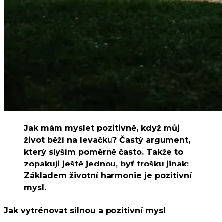
Jak mám myslet pozitivně, když můj
život běží na levačku? Častý argument,
který slyším poměrně často. Takže to
zopakuji ještě jednou, byť trošku jinak:
Základem životní harmonie je pozitivní
mysl.
Jak vytrénovat silnou a pozitivní mysl