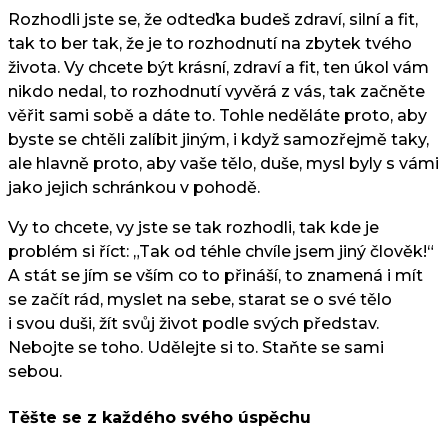
Rozhodli jste se, že odteďka budeš zdraví, silní a fit,
tak to ber tak, že je to rozhodnutí na zbytek tvého
života. Vy chcete být krásní, zdraví a fit, ten úkol vám
nikdo nedal, to rozhodnutí vyvěrá z vás, tak začněte
věřit sami sobě a dáte to. Tohle neděláte proto, aby
byste se chtěli zalíbit jiným, i když samozřejmě taky,
ale hlavně proto, aby vaše tělo, duše, mysl byly s vámi
jako jejich schránkou v pohodě.
Vy to chcete, vy jste se tak rozhodli, tak kde je
problém si říct: „Tak od téhle chvíle jsem jiný člověk!“
A stát se jím se vším co to přináší, to znamená i mít
se začít rád, myslet na sebe, starat se o své tělo
i svou duši, žít svůj život podle svých představ.
Nebojte se toho. Udělejte si to. Staňte se sami
sebou.
Těšte se z každého svého úspěchu