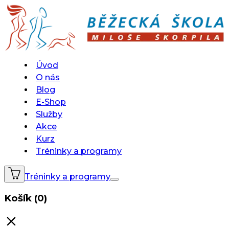
Úvod
O nás
Blog
E-Shop
Služby
Akce
Kurz
Tréninky a programy
Tréninky a programy
Košík (0)