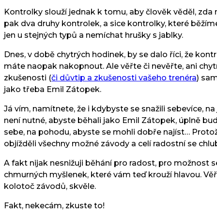
Kontrolky slouží jednak k tomu, aby člověk věděl, zda m
pak dva druhy kontrolek, a sice kontrolky, které běž
jen u stejných typů a nemíchat hrušky s jablky.
Dnes, v době chytrých hodinek, by se dalo říci, že kont
máte naopak nakopnout. Ale věřte či nevěřte, ani chytré
zkušenosti (
či důvtip a zkušenosti vašeho trenéra
) sam
jako třeba Emil Zátopek.
Já vím, namítnete, že i kdybyste se snažili sebevíce, n
není nutné, abyste běhali jako Emil Zátopek, úplně bud
sebe, na pohodu, abyste se mohli dobře najíst… Protož
objížděli všechny možné závody a celí radostní se chlub
A fakt nijak nesnižuji běhání pro radost, pro možnost 
chmurných myšlenek, které vám teď krouží hlavou. Věřt
kolotoč závodů, skvěle.
Fakt, nekecám, zkuste to!