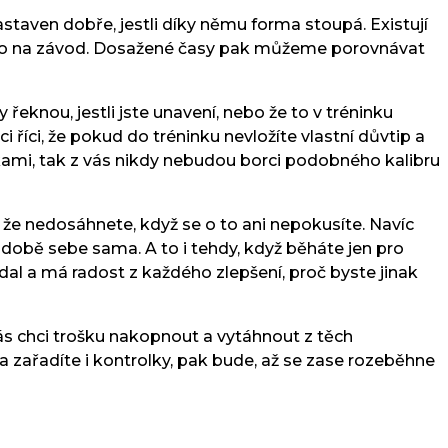
astaven dobře, jestli díky němu forma stoupá. Existují
 jako na závod. Dosažené časy pak můžeme porovnávat
řeknou, jestli jste unavení, nebo že to v tréninku
 říci, že pokud do tréninku nevložíte vlastní důvtip a
inkami, tak z vás nikdy nebudou borci podobného kalibru
, že nedosáhnete, když se o to ani nepokusíte. Navíc
podobě sebe sama. A to i tehdy, když běháte jen pro
dal a má radost z každého zlepšení, proč byste jinak
 vás chci trošku nakopnout a vytáhnout z těch
 zařadíte i kontrolky, pak bude, až se zase rozeběhne