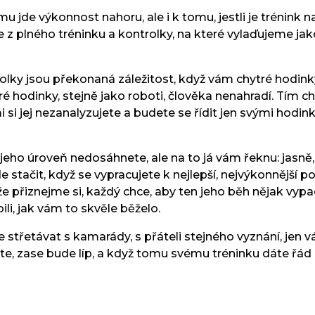
u jde výkonnost nahoru, ale i k tomu, jestli je trénink n
íme z plného tréninku a kontrolky, na které vylaďujeme
rolky jsou překonaná záležitost, když vám chytré hodinky 
 hodinky, stejně jako roboti, člověka nenahradí. Tím chci
i si jej nezanalyzujete a budete se řídit jen svými hod
a jeho úroveň nedosáhnete, ale na to já vám řeknu: jasně
e stačit, když se vypracujete k nejlepší, nejvýkonnější 
e přiznejme si, každý chce, aby ten jeho běh nějak vypa
ili, jak vám to skvěle běželo.
se střetávat s kamarády, s přáteli stejného vyznání, jen
e, zase bude líp, a když tomu svému tréninku dáte řád a