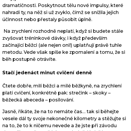
dramatičnosti. Poskytnout tělu nové impulsy, které
nahradí ty, na něž si už zvyklo, čímž se snížila jejich
účinnost nebo přestaly působit úplně.
Na zrychlení rozhodně neplatí, když si budete stále
zvyšovat tréninkové dávky, i když především
začínající běžci (ale nejen oni!) uplatňují právě tuhle
metodu. Vede však spíše ke zpomalení a tomu, že si
běh postupně otrávíte.
Stačí jedenáct minut cvičení denně
Čtete dobře, milí běžci a milé běžkyně, na zrychlení
platí cvičení, konkrétně pak: strečink – skoky –
běžecká abeceda – posilování.
Jasně, říkáte, že na to nemáte čas… tak si běhejte
vesele dál ty svoje nekonečné kilometry a stěžujte si
na to, že to k ničemu nevede a že jste při závodu