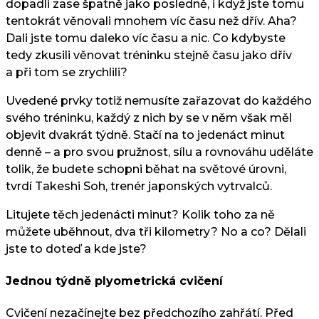
dopadli zase špatně jako posledně, i když jste tomu
tentokrát věnovali mnohem víc času než dřív. Aha?
Dali jste tomu daleko víc času a nic. Co kdybyste
tedy zkusili věnovat tréninku stejně času jako dřív
a při tom se zrychlili?
Uvedené prvky totiž nemusíte zařazovat do každého
svého tréninku, každý z nich by se v něm však měl
objevit dvakrát týdně. Stačí na to jedenáct minut
denně – a pro svou pružnost, sílu a rovnováhu uděláte
tolik, že budete schopni běhat na světové úrovni,
tvrdí Takeshi Soh, trenér japonských vytrvalců.
Litujete těch jedenácti minut? Kolik toho za ně
můžete uběhnout, dva tři kilometry? No a co? Dělali
jste to doteď a kde jste?
Jednou týdně plyometrická cvičení
Cvičení nezačínejte bez předchozího zahřátí. Před