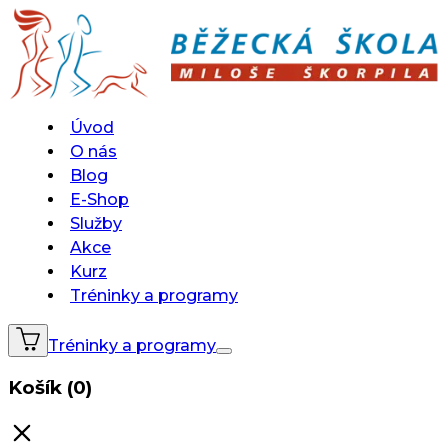
Úvod
O nás
Blog
E-Shop
Služby
Akce
Kurz
Tréninky a programy
Tréninky a programy
Košík (0)