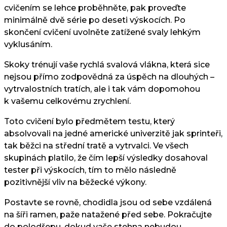
cvičením se lehce proběhněte, pak proveďte
minimálně dvě série po deseti výskocích. Po
skončení cvičení uvolněte zatížené svaly lehkým
vyklusáním.
Skoky trénují vaše rychlá svalová vlákna, která sice
nejsou přímo zodpovědná za úspěch na dlouhých –
vytrvalostních tratích, ale i tak vám dopomohou
k vašemu celkovému zrychlení.
Toto cvičení bylo předmětem testu, který
absolvovali na jedné americké univerzitě jak sprinteři,
tak běžci na střední tratě a vytrvalci. Ve všech
skupinách platilo, že čím lepší výsledky dosahoval
tester při výskocích, tím to mělo následně
pozitivnější vliv na běžecké výkony.
Postavte se rovně, chodidla jsou od sebe vzdálená
na šíři ramen, paže natažené před sebe. Pokračujte
do polodřepu, dokud vaše stehna nebudou