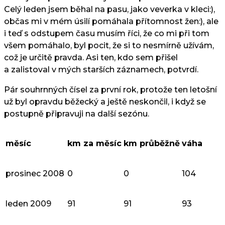
Celý leden jsem běhal na pasu, jako veverka v kleci:),
občas mi v mém úsilí pomáhala přítomnost žen:), ale
i teď s odstupem času musím říci, že co mi při tom
všem pomáhalo, byl pocit, že si to nesmírně užívám,
což je určitě pravda. Asi ten, kdo sem přišel
a zalistoval v mých starších záznamech, potvrdí.
Pár souhrnných čísel za první rok, protože ten letošní
už byl opravdu běžecký a ještě neskončil, i když se
postupně připravuji na další sezónu.
měsíc
km za měsíc
km průběžně
váha
prosinec 2008
0
0
104
leden 2009
91
91
93