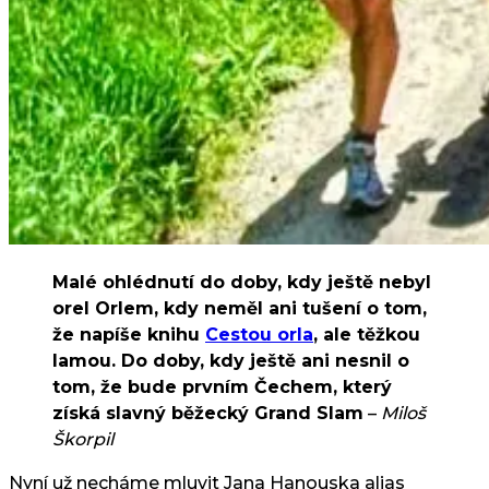
Malé ohlédnutí do doby, kdy ještě nebyl
orel Orlem, kdy neměl ani tušení o tom,
že napíše knihu
Cestou orla
, ale těžkou
lamou. Do doby, kdy ještě ani nesnil o
tom, že bude prvním Čechem, který
získá slavný běžecký Grand Slam
–
Miloš
Škorpil
Nyní už necháme mluvit Jana Hanouska alias