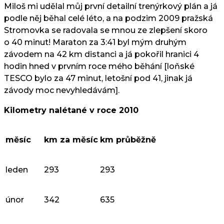
Miloš mi udělal můj první detailní trenýrkový plán a já
podle něj běhal celé léto, a na podzim 2009 pražská
Stromovka se radovala se mnou ze zlepšení skoro
o 40 minut! Maraton za 3:41 byl mým druhým
závodem na 42 km distanci a já pokořil hranici 4
hodin hned v prvním roce mého běhání [loňské
TESCO bylo za 47 minut, letošní pod 41, jinak já
závody moc nevyhledávám].
Kilometry nalétané v roce 2010
měsíc
km za měsíc
km průběžně
leden
293
293
únor
342
635