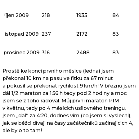
říjen 2009
218
1935
84
listopad 2009
237
2172
83
prosinec 2009
316
2488
83
Prostě ke konci prvního měsíce (ledna) jsem
překonal 10 km na pasu ve fitku za 67 minut
a pokusil se překonat rychlost 9 km/h! V březnu jsem
dál 1/2 maraton za 1:56 h tedy pod 2 hodiny a moc
jsem se z toho radoval. Můj první maraton PIM
v květnu, tedy po 4 měsících usilovného treningu,
jsem „dal“ za 4:20, dodnes vím (co jsem si vyslechl),
jak se běžci dívají na časy začátečníků začínajících 4,
ale bylo to tam!