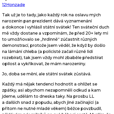
12Honzade
Tak už je to tady, jako každý rok na oslavu mých
narozenin pan prezident dává vyznamenání
a dokonce i vyhlásil státní svátek! Ten sváteční duch
mě vždy dostane a vzpomínám, že před 20+ lety mi
to umožňovalo se „hrdinně“ zúčastnit různých
demonstrací, protože jsem věděl, že když by došlo
na lámání chleba (a policisté začali různě lidí
rozebírat), tak jsem vždy mohl zbaběle předstírat
opilost a vykřikovat, že mám narozeniny.
Jo, doba se mění, ale státní svátek zůstává.
Každý má nějak tendenci hodnotit a ohlížet se
zpátky, asi abychom nezapomněli odkud a kam
jdeme, udělám to dneska taky. Na prosbu LL
a dalších snad z popudu, abych jiné začínající (a
přitom ne nutné mladé věkem) běžce povzbudil,