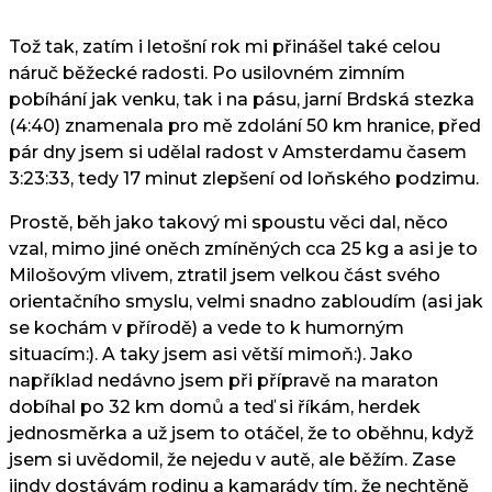
Tož tak, zatím i letošní rok mi přinášel také celou
náruč běžecké radosti. Po usilovném zimním
pobíhání jak venku, tak i na pásu, jarní Brdská stezka
(4:40) znamenala pro mě zdolání 50 km hranice, před
pár dny jsem si udělal radost v Amsterdamu časem
3:23:33, tedy 17 minut zlepšení od loňského podzimu.
Prostě, běh jako takový mi spoustu věci dal, něco
vzal, mimo jiné oněch zmíněných cca 25 kg a asi je to
Milošovým vlivem, ztratil jsem velkou část svého
orientačního smyslu, velmi snadno zabloudím (asi jak
se kochám v přírodě) a vede to k humorným
situacím:). A taky jsem asi větší mimoň:). Jako
například nedávno jsem při přípravě na maraton
dobíhal po 32 km domů a teď si říkám, herdek
jednosměrka a už jsem to otáčel, že to oběhnu, když
jsem si uvědomil, že nejedu v autě, ale běžím. Zase
jindy dostávám rodinu a kamarády tím, že nechtěně