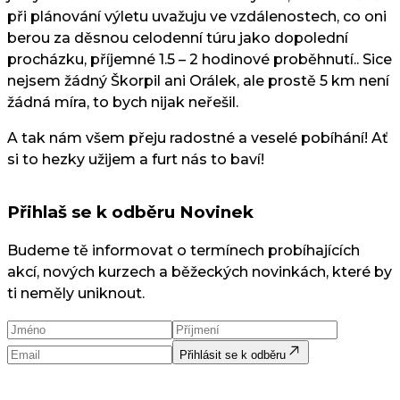
při plánování výletu uvažuju ve vzdálenostech, co oni
berou za děsnou celodenní túru jako dopolední
procházku, příjemné 1.5 – 2 hodinové proběhnutí.. Sice
nejsem žádný Škorpil ani Orálek, ale prostě 5 km není
žádná míra, to bych nijak neřešil.
A tak nám všem přeju radostné a veselé pobíhání! Ať
si to hezky užijem a furt nás to baví!
Přihlaš se k odběru Novinek
Budeme tě informovat o termínech probíhajících
akcí, nových kurzech a běžeckých novinkách, které by
ti neměly uniknout.
Přihlásit se k odběru