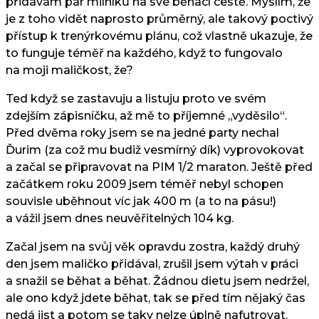
přidávám pár milníků na své běhací cestě. Myslím, že
je z toho vidět naprosto průměrný, ale takový poctivý
přístup k trenýrkovému plánu, což vlastně ukazuje, že
to funguje téměř na každého, když to fungovalo
na moji maličkost, že?
Ted když se zastavuju a listuju proto ve svém
zdejším zápisníčku, až mě to příjemné „vyděsilo“.
Před dvěma roky jsem se na jedné party nechal
Ďurim (za což mu budiž vesmírný dík) vyprovokovat
a začal se připravovat na PIM 1/2 maraton. Ještě před
začátkem roku 2009 jsem téměř nebyl schopen
souvisle uběhnout víc jak 400 m (a to na pásu!)
a vážil jsem dnes neuvěřitelných 104 kg.
Začal jsem na svůj věk opravdu zostra, každý druhý
den jsem maličko přidával, zrušil jsem výtah v práci
a snažil se běhat a běhat. Žádnou dietu jsem nedržel,
ale ono když jdete běhat, tak se před tím nějaký čas
nedá jist a potom se taky nelze úplně nafutrovat.