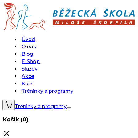
Úvod
O nás
Blog
E-Shop
Služby
Akce
Kurz
Tréninky a programy
Tréninky a programy
Košík (0)